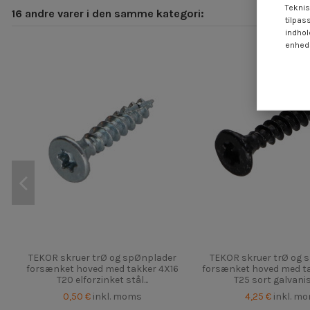
Teknis
16 andre varer i den samme kategori:
tilpas
indhol
enheds
TEKOR skruer trØ og spØnplader
TEKOR skruer trØ og 
forsænket hoved med takker 4X16
forsænket hoved med t
T20 elforzinket stål...
T25 sort galvanise
0,50 €
inkl. moms
4,25 €
inkl. m