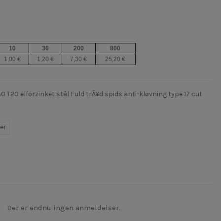
10
30
200
800
1,00 €
1,20 €
7,30 €
25,20 €
20 elforzinket stål Fuld trÃ¥d spids anti-kløvning type 17 cut
er
Der er endnu ingen anmeldelser.