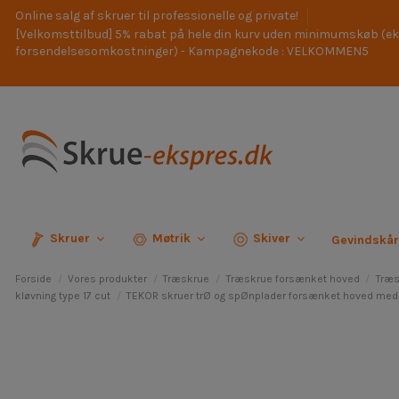
Online salg af skruer til professionelle og private!
[Velkomsttilbud] 5% rabat på hele din kurv uden minimumskøb (ek
forsendelsesomkostninger) - Kampagnekode : VELKOMMEN5
Skruer
Møtrik
Skiver
Gevindskå
Forside
Vores produkter
Træskrue
Træskrue forsænket hoved
Træs
kløvning type 17 cut
TEKOR skruer trØ og spØnplader forsænket hoved med t