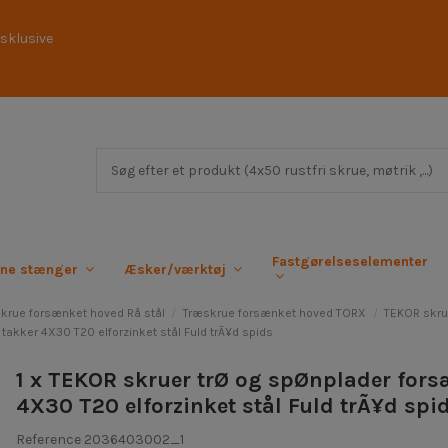
sklusive
Fastgørelseselementer
rne stænger
Æsker/værktøj
krue forsænket hoved Rå stål
Træskrue forsænket hoved TORX
TEKOR skru
akker 4X30 T20 elforzinket stål Fuld trÃ¥d spids
1 x TEKOR skruer trØ og spØnplader for
4X30 T20 elforzinket stål Fuld trÃ¥d spi
Reference
2036403002_1