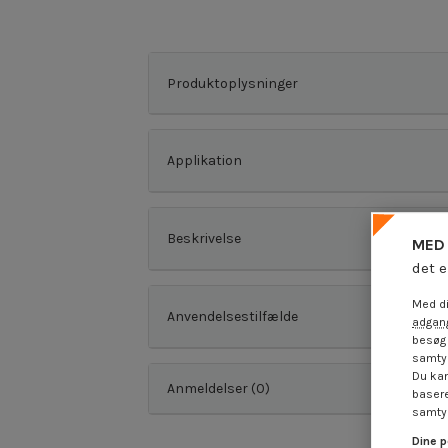
Produktoplysninger
Applikation
Beskrivelse
MED 
det e
Med di
Anvendelsestilfælde
adgang
besøg 
samtyk
Du kan
Anmeldelser (0)
basere
samtyk
Dine p