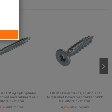
uer trØ og spØnplader
TEKOR skruer trØ og spØnplader
hoved med takker 3X40
forsænket hoved med takker 5X20
elforzinket stål...
T20 elforzinket stål...
50 €
inkl. moms
4,25 €
inkl. moms