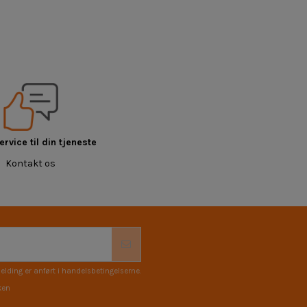
rvice til din tjeneste
Kontakt os
elding er anført i handelsbetingelserne.
ken