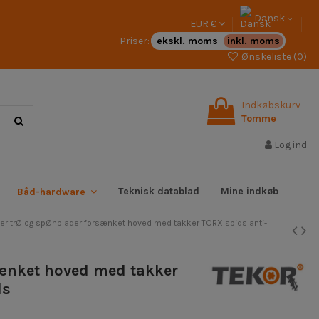
Dansk
EUR €
Priser:
ekskl. moms
inkl. moms
Ønskeliste (
0
)
Indkøbskurv
Tomme
Log ind
Teknisk datablad
Mine indkøb
Båd-hardware
er trØ og spØnplader forsænket hoved med takker TORX spids anti-
sænket hoved med takker
ds