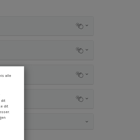
vis alle
dit
e dit
esser.
ngen