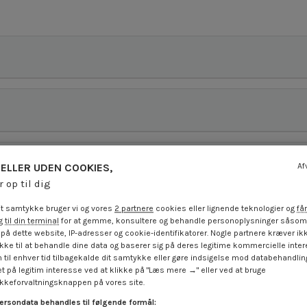
ELLER UDEN COOKIES,
Af
r op til dig
t samtykke bruger vi og vores
2 partnere
cookies eller lignende teknologier og
får
 til din terminal
for at gemme, konsultere og behandle personoplysninger såsom 
på dette website, IP-adresser og cookie-identifikatorer. Nogle partnere kræver ikk
ke til at behandle dine data og baserer sig på deres legitime kommercielle inter
 til enhver tid tilbagekalde dit samtykke eller gøre indsigelse mod databehandli
t på legitim interesse ved at klikke på "Læs mere →" eller ved at bruge
keforvaltningsknappen på vores site.
ersondata behandles til følgende formål: