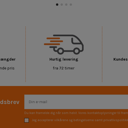
 mængder
Hurtig levering
Kundese
nde pris
fra 72 timer
edsbrev
Du kan framelde dig når som helst. Vores kontaktoplysninger til fram
Jeg accepterer vilkårene og betingelserne samt privatlivspolitik