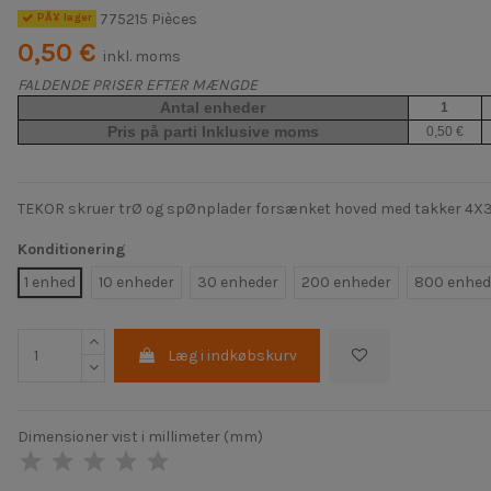
775215 Pièces
PÃ¥ lager
0,50 €
inkl. moms
FALDENDE PRISER EFTER MÆNGDE
Antal enheder
1
Pris på parti Inklusive moms
0,50 €
TEKOR skruer trØ og spØnplader forsænket hoved med takker 4X30 T
Konditionering
1 enhed
10 enheder
30 enheder
200 enheder
800 enhed
Læg i indkøbskurv
Dimensioner vist i millimeter (mm)