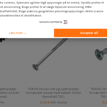
ke cookies, Opbevare og/eller tilgå oplysninger på en enhed, Oprette profiler til
set annoncering, Bruge profiler til at vælge tilpasset annoncering, Måle
dseffektivitet, Bruge præcise geografiske placeringsoplysninger, Aktivt scanne
karakteristika til identifikation.
Consents certified by
Læs mere →
Accepter alt
spØnplader
TEKOR skruer trØ og spØnplader
TEKOR skr
akker 4,5X30
forsænket hoved med takker 5X100
forsænket 
ret...
Gevind 60 T25...
T10 
oms
0,50 €
inkl. moms
0,