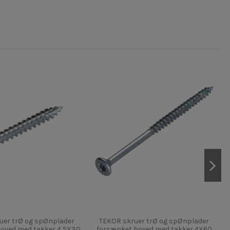
uer trØ og spØnplader
TEKOR skruer trØ og spØnplader
oved med takker 4,5X30
forsænket hoved med takker 4X60