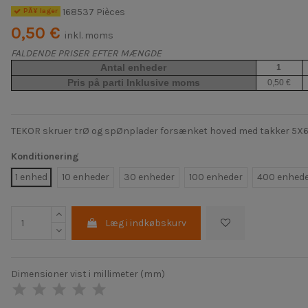
168537 Pièces
PÃ¥ lager
0,50 €
inkl. moms
FALDENDE PRISER EFTER MÆNGDE
Antal enheder
1
Pris på parti Inklusive moms
0,50 €
TEKOR skruer trØ og spØnplader forsænket hoved med takker 5X60 G
Konditionering
1 enhed
10 enheder
30 enheder
100 enheder
400 enhed
Læg i indkøbskurv
Dimensioner vist i millimeter (mm)