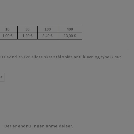
10
30
100
400
1,00 €
1,20 €
3,40 €
13,00 €
evind 36 T25 elforzinket stål spids anti-kløvning type 17 cut
er
Der er endnu ingen anmeldelser.