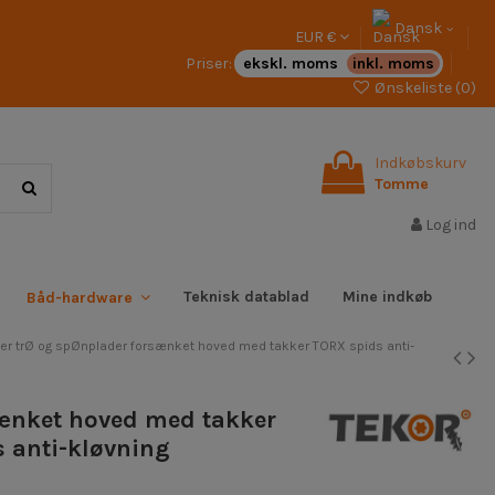
Dansk
EUR €
Priser:
ekskl. moms
inkl. moms
Ønskeliste (
0
)
Indkøbskurv
Tomme
Log ind
Teknisk datablad
Mine indkøb
Båd-hardware
er trØ og spØnplader forsænket hoved med takker TORX spids anti-
sænket hoved med takker
s anti-kløvning