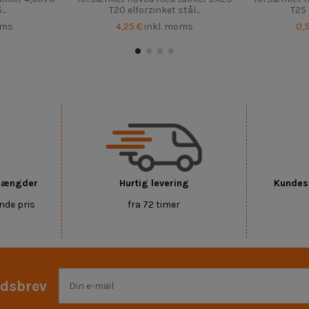
..
T20 elforzinket stål...
T25 
oms
4,25 €
inkl. moms
0,
 mængder
Hurtig levering
Kundese
nde pris
fra 72 timer
edsbrev