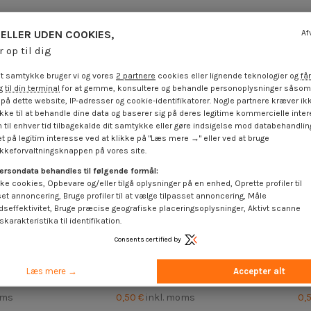
ELLER UDEN COOKIES,
Af
r op til dig
t samtykke bruger vi og vores
2 partnere
cookies eller lignende teknologier og
får
 til din terminal
for at gemme, konsultere og behandle personoplysninger såsom 
på dette website, IP-adresser og cookie-identifikatorer. Nogle partnere kræver ikk
ke til at behandle dine data og baserer sig på deres legitime kommercielle inter
 til enhver tid tilbagekalde dit samtykke eller gøre indsigelse mod databehandli
t på legitim interesse ved at klikke på "Læs mere →" eller ved at bruge
keforvaltningsknappen på vores site.
ersondata behandles til følgende formål:
ke cookies, Opbevare og/eller tilgå oplysninger på en enhed, Oprette profiler til
set annoncering, Bruge profiler til at vælge tilpasset annoncering, Måle
dseffektivitet, Bruge præcise geografiske placeringsoplysninger, Aktivt scanne
karakteristika til identifikation.
Consents certified by
spØnplader
TEKOR skruer trØ og spØnplader
TEKOR skr
takker 5X70
forsænket hoved med takker 4X16
forsænket 
Læs mere →
Accepter alt
..
T20 elforzinket stål...
G
oms
0,50 €
inkl. moms
0,