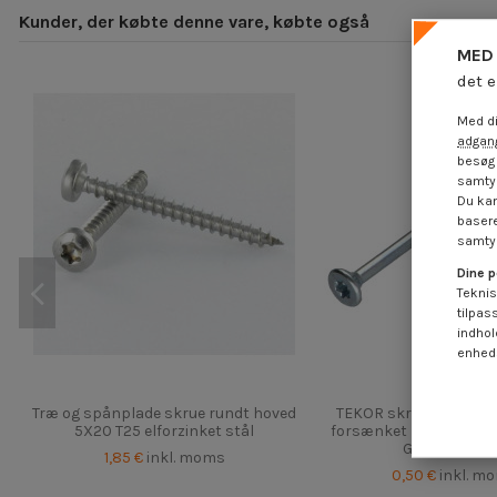
Kunder, der købte denne vare, købte også
MED 
det e
Med di
adgang
besøg 
samtyk
Du kan
basere
samtyk
Dine p
Teknis
tilpas
indhol
enheds
Træ og spånplade skrue rundt hoved
TEKOR skruer trØ og 
5X20 T25 elforzinket stål
forsænket hoved med 
Gevind 42 T25.
1,85 €
inkl. moms
0,50 €
inkl. m