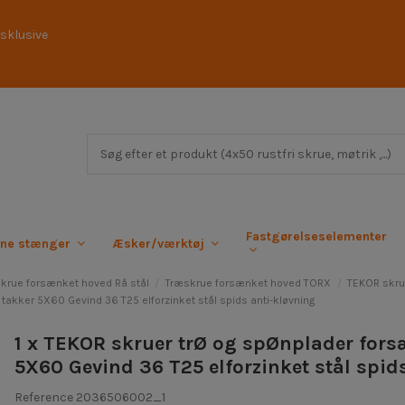
sklusive
Fastgørelseselementer
rne stænger
Æsker/værktøj
krue forsænket hoved Rå stål
Træskrue forsænket hoved TORX
TEKOR skru
akker 5X60 Gevind 36 T25 elforzinket stål spids anti-kløvning
1 x TEKOR skruer trØ og spØnplader for
5X60 Gevind 36 T25 elforzinket stål spid
Reference
2036506002_1