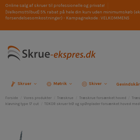
Online salg af skruer til professionelle og private!
[Velkomsttilbud] 5% rabat på hele din kurv uden minimumskøb (ek
forsendelsesomkostninger) - Kampagnekode : VELKOMMEN5
Skruer
Møtrik
Skiver
Gevindskå
Forside
Vores produkter
Træskrue
Træskrue forsænket hoved
Træs
kløvning type 17 cut
TEKOR skruer trØ og spØnplader forsænket hoved med t