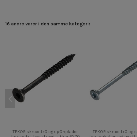
16 andre varer i den samme kategori:
TEKOR skruer trØ og spØnplader
TEKOR skruer trØ og 
forsænket hoved med takker 6X70
forsænket hoved med t