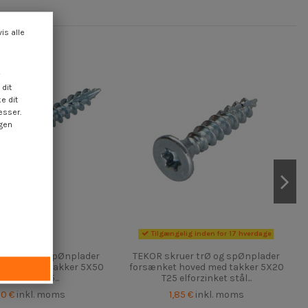
vis alle
dit
e dit
esser.
ngen
Tilgængelig inden for 17 hverdage
uer trØ og spØnplader
TEKOR skruer trØ og spØnplader
hoved med takker 5X50
forsænket hoved med takker 5X20
evind 30 T25...
T25 elforzinket stål...
50 €
inkl. moms
1,85 €
inkl. moms