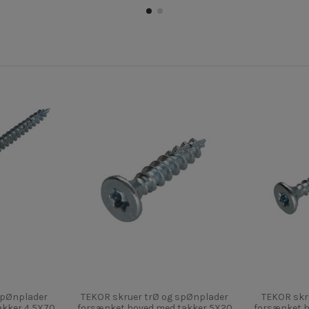
spØnplader
TEKOR skruer trØ og spØnplader
TEKOR skr
akker 4,5X70
forsænket hoved med takker 5X20
forsænket h