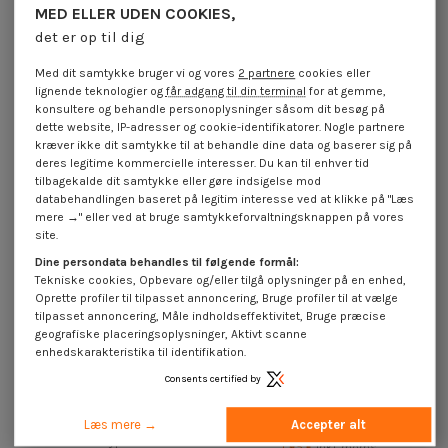
MED ELLER UDEN COOKIES,
Anmeldelser (0)
det er op til dig
Med dit samtykke bruger vi og vores
2 partnere
cookies eller
Kunder, der købte denne vare, købte også
lignende teknologier og
får adgang til din terminal
for at gemme,
konsultere og behandle personoplysninger såsom dit besøg på
dette website, IP-adresser og cookie-identifikatorer. Nogle partnere
kræver ikke dit samtykke til at behandle dine data og baserer sig på
deres legitime kommercielle interesser. Du kan til enhver tid
tilbagekalde dit samtykke eller gøre indsigelse mod
databehandlingen baseret på legitim interesse ved at klikke på "Læs
mere →" eller ved at bruge samtykkeforvaltningsknappen på vores
site.
Dine persondata behandles til følgende formål:
Tekniske cookies, Opbevare og/eller tilgå oplysninger på en enhed,
Oprette profiler til tilpasset annoncering, Bruge profiler til at vælge
tilpasset annoncering, Måle indholdseffektivitet, Bruge præcise
geografiske placeringsoplysninger, Aktivt scanne
enhedskarakteristika til identifikation.
Consents certified by
Rammeskrue TEKOR forsænket
TEKOR skruer trØ og spØnplader
hoved med takker T25 5X90
forsænket hoved med takker
Læs mere →
Accepter alt
Gevind 47 spids anti-kløvning
4,5X40 T20 elforzinket stål...
type...
1,85 €
inkl. moms