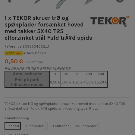
1 x TEKOR skruer trØ og
spØnplader forsænket hoved
med takker 5X40 T25
elforzinket stål Fuld trÃ¥d spids
Reference
2036504002_1
40475 Pièces
PÃ¥ lager
0,50 €
inkl. moms
FALDENDE PRISER EFTER MÆNGDE
Antal enheder
1
10
30
200
800
Pris på parti
0,50 €
1,00 €
1,20 €
4,00 €
15,20 €
Inklusive moms
TEKOR skruer trØ og spØnplader forsænket hoved med takker 5X40 T25
elforzinket stål Fuld trÃ¥d spids anti-kløvning type 17 cut
Konditionering
1 enhed
10 enheder
30 enheder
200 enheder
800 enheder