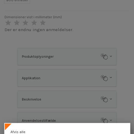
Dimensioner vist i millimeter (mm)
Der er endnu ingen anmeldelser.
Produktoplysninger
Applikation
Beskrivelse
Anvendelsestilfælde
Afvis alle