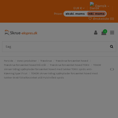
Dansk
EUR €
Priser:
ekskl. moms
inkl. moms
Ønskeliste (
0
)
0
Forside
Vores produkter
Træskrue
Træskrue forsænket hoved
Træskrue forsænket hoved Rå stål
Træskrue forsænket hoved TORX
TEKOR
skruer trØ og spØnplader forsænket hoved med takker TORX spids anti-
kløvning type 17 cut
TEKOR skruer trØ og spØnplader forsænket hoved med
takker 5X40 T25 elforzinket stål Fuld trÃ¥d spids