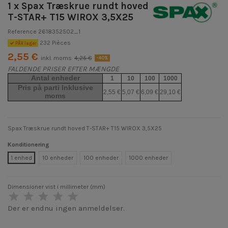
1 x Spax Træskrue rundt hoved
T-STAR+ T15 WIROX 3,5X25
Reference
2618352502_1
232 Pièces
PÃ¥ lager
2,55 €
inkl. moms
4,25 €
-40%
FALDENDE PRISER EFTER MÆNGDE
Antal enheder
1
10
100
1000
Pris på parti Inklusive
2,55 €
5,07 €
6,09 €
29,10 €
moms
Spax Træskrue rundt hoved T-STAR+ T15 WIROX 3,5X25
Konditionering
1 enhed
10 enheder
100 enheder
1000 enheder
Dimensioner vist i millimeter (mm)
Der er endnu ingen anmeldelser.