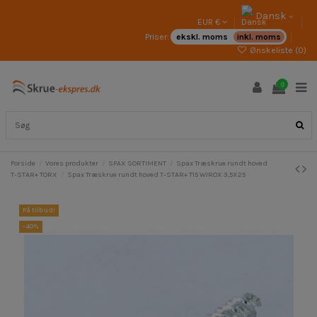
Dansk
EUR €
Priser:
ekskl. moms
inkl. moms
Ønskeliste (
0
)
0
Forside
Vores produkter
SPAX SORTIMENT
Spax Træskrue rundt hoved
T-STAR+ TORX
Spax Træskrue rundt hoved T-STAR+ T15 WIROX 3,5X25
På tilbud!
-40%