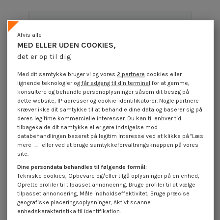
Produktoplysninger
Afvis alle
MED ELLER UDEN COOKIES,
det er op til dig
Beskrivelse
Med dit samtykke bruger vi og vores
2 partnere
cookies eller
lignende teknologier og
får adgang til din terminal
for at gemme,
konsultere og behandle personoplysninger såsom dit besøg på
Anmeldelser (0)
dette website, IP-adresser og cookie-identifikatorer. Nogle partnere
kræver ikke dit samtykke til at behandle dine data og baserer sig på
deres legitime kommercielle interesser. Du kan til enhver tid
16 andre varer i den samme kategori:
tilbagekalde dit samtykke eller gøre indsigelse mod
databehandlingen baseret på legitim interesse ved at klikke på "Læs
På tilbud!
På tilbud!
På
mere →" eller ved at bruge samtykkeforvaltningsknappen på vores
-40%
-40%
-
site.
Dine persondata behandles til følgende formål:
Tekniske cookies, Opbevare og/eller tilgå oplysninger på en enhed,
Oprette profiler til tilpasset annoncering, Bruge profiler til at vælge
tilpasset annoncering, Måle indholdseffektivitet, Bruge præcise
geografiske placeringsoplysninger, Aktivt scanne
enhedskarakteristika til identifikation.