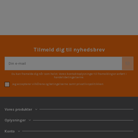
Tilmeld dig til nyhedsbrev
Du kan framelde dig når som helst. Vores kontaktoplysninger til framelding er anført i
handelsbetingelserne.
Jeg accepterer vilkårene og betingelserne samt privatlivspolitikken
Vores produkter
Oplysninger
Konto