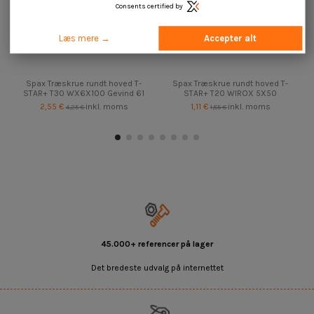
Consents certified by
Læs mere →
Accepter alt
Spax Træskrue rundt hoved T-
Spax Træskrue rundt hoved T-
STAR+ T30 WX6X100 Gevind 61
STAR+ T20 WIROX 5X50
2,55 €
inkl. moms
1,11 €
inkl. moms
4,25 €
1,85 €
45.000+ referencer på lager
Det bredeste udvalg på internettet