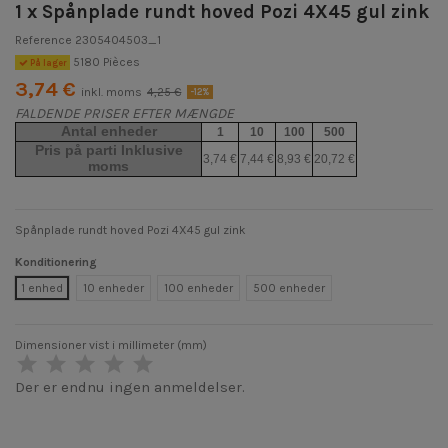
1 x Spånplade rundt hoved Pozi 4X45 gul zink
Reference
2305404503_1
5180 Pièces
På lager
3,74 €
inkl. moms
4,25 €
-12%
FALDENDE PRISER EFTER MÆNGDE
Antal enheder
1
10
100
500
Pris på parti Inklusive
3,74 €
7,44 €
8,93 €
20,72 €
moms
Spånplade rundt hoved Pozi 4X45 gul zink
Konditionering
1 enhed
10 enheder
100 enheder
500 enheder
Dimensioner vist i millimeter (mm)
Der er endnu ingen anmeldelser.