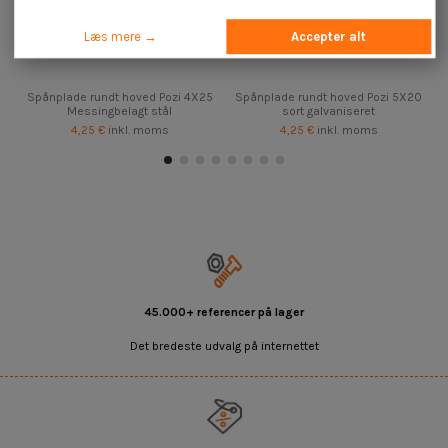
Læs mere →
Accepter alt
Spånplade rundt hoved Pozi 4X25
Spånplade rundt hoved Pozi 5X20
Messingbelagt stål
sort galvaniseret
4,25 €
inkl. moms
4,25 €
inkl. moms
45.000+ referencer på lager
Det bredeste udvalg på internettet