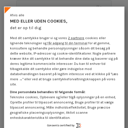
Produktoplysninger
Afvis alle
MED ELLER UDEN COOKIES,
det er op til dig
Beskrivelse
Med dit samtykke bruger vi og vores
2 partnere
cookies eller
lignende teknologier og
får adgang til din terminal
for at gemme,
Anmeldelser (0)
konsultere og behandle personoplysninger såsom dit besøg på
dette website, IP-adresser og cookie-identifikatorer. Nogle partnere
kræver ikke dit samtykke til at behandle dine data og baserer sig på
deres legitime kommercielle interesser. Du kan til enhver tid
16 andre varer i den samme kategori:
tilbagekalde dit samtykke eller gøre indsigelse mod
databehandlingen baseret på legitim interesse ved at klikke på "Læs
mere →" eller ved at bruge samtykkeforvaltningsknappen på vores
site.
Dine persondata behandles til følgende formål:
Tekniske cookies, Opbevare og/eller tilgå oplysninger på en enhed,
Oprette profiler til tilpasset annoncering, Bruge profiler til at vælge
tilpasset annoncering, Måle indholdseffektivitet, Bruge præcise
geografiske placeringsoplysninger, Aktivt scanne
enhedskarakteristika til identifikation.
Consents certified by