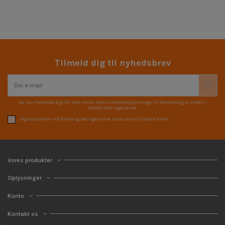
Tilmeld dig til nyhedsbrev
Du kan framelde dig når som helst. Vores kontaktoplysninger til framelding er anført i
handelsbetingelserne.
Jeg accepterer vilkårene og betingelserne samt privatlivspolitikken
Vores produkter
Oplysninger
Konto
Kontakt os