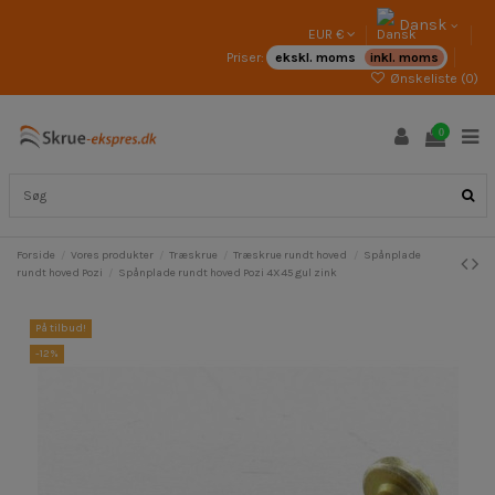
Dansk
EUR €
Priser:
ekskl. moms
inkl. moms
Ønskeliste (
0
)
0
Forside
Vores produkter
Træskrue
Træskrue rundt hoved
Spånplade
rundt hoved Pozi
Spånplade rundt hoved Pozi 4X45 gul zink
På tilbud!
-12%