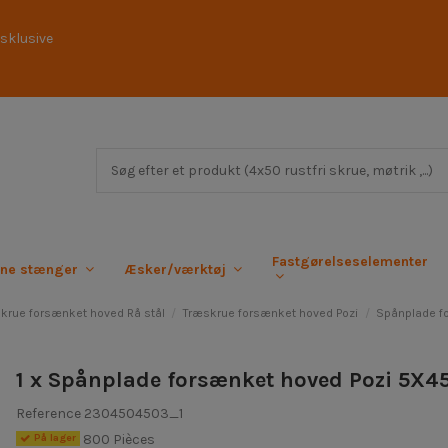
sklusive
Fastgørelseselementer
rne stænger
Æsker/værktøj
krue forsænket hoved Rå stål
Træskrue forsænket hoved Pozi
Spånplade f
1 x Spånplade forsænket hoved Pozi 5X45
Reference
2304504503_1
800 Pièces
På lager