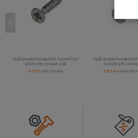
Spånplade forsænket hoved Pozi
Spånplade forsænket 
4X25 elforzinket stål
4,5X25 elforzinke
4,25 €
inkl. moms
3,83 €
inkl
4,25 €