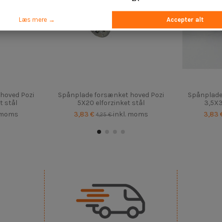
Læs mere →
Accepter alt
hoved Pozi
Spånplade forsænket hoved Pozi
Spånplade
t stål
5X20 elforzinket stål
3,5X3
. moms
3,83 €
inkl. moms
3,83 
4,25 €