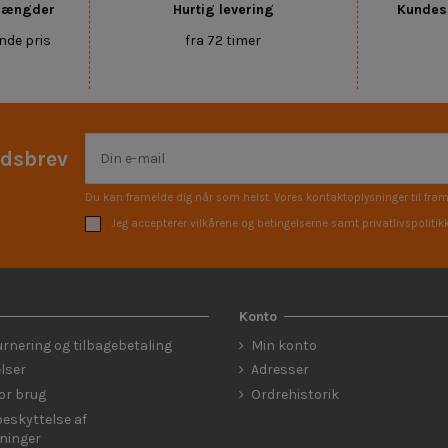
 mængder
Hurtig levering
Kundese
nde pris
fra 72 timer
edsbrev
Du kan framelde dig når som helst. Vores kontaktoplysninger til fram
Jeg accepterer vilkårene og betingelserne samt privatlivspolitik
Konto
urnering og tilbagebetaling
Min konto
lser
Adresser
for brug
Ordrehistorik
eskyttelse af
ninger