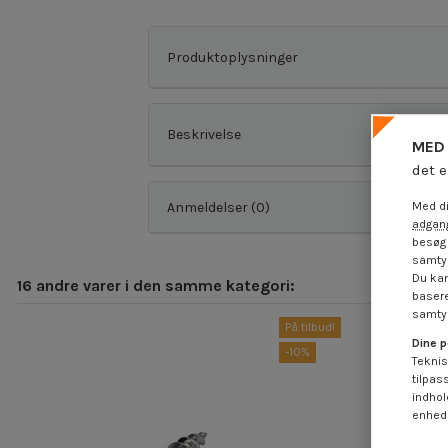
Produktoplysninger
Beskrivelse
MED 
det e
Anmeldelser (0)
Med di
adgang
besøg 
samtyk
Du kan
16 andre varer i den samme kategori:
basere
samtyk
På tilbud!
Dine p
-10%
Teknis
tilpas
indhol
enheds