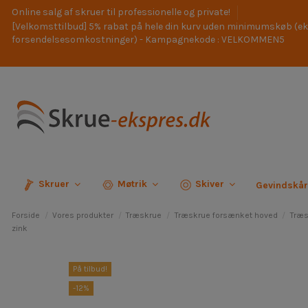
Online salg af skruer til professionelle og private!
[Velkomsttilbud] 5% rabat på hele din kurv uden minimumskøb (ek
forsendelsesomkostninger) - Kampagnekode : VELKOMMEN5
Skruer
Møtrik
Skiver
Gevindskå
Forside
Vores produkter
Træskrue
Træskrue forsænket hoved
Træs
zink
På tilbud!
-12%