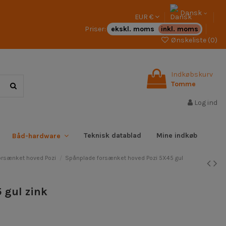
Dansk
EUR €
Priser:
ekskl. moms
inkl. moms
Ønskeliste (
0
)
Indkøbskurv
Tomme
Log ind
Teknisk datablad
Mine indkøb
Båd-hardware
orsænket hoved Pozi
Spånplade forsænket hoved Pozi 5X45 gul
 gul zink