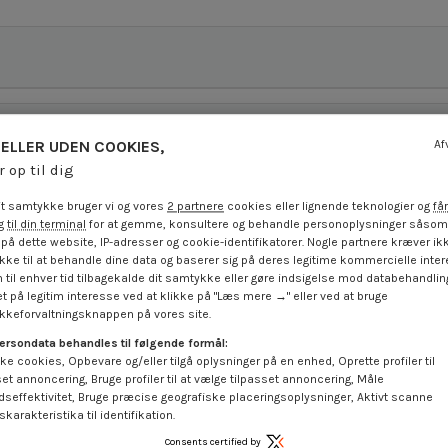
ELLER UDEN COOKIES,
Af
r op til dig
t samtykke bruger vi og vores
2 partnere
cookies eller lignende teknologier og
får
 til din terminal
for at gemme, konsultere og behandle personoplysninger såsom 
på dette website, IP-adresser og cookie-identifikatorer. Nogle partnere kræver ikk
ke til at behandle dine data og baserer sig på deres legitime kommercielle inter
 til enhver tid tilbagekalde dit samtykke eller gøre indsigelse mod databehandli
t på legitim interesse ved at klikke på "Læs mere →" eller ved at bruge
keforvaltningsknappen på vores site.
På tilbud!
På tilbud!
ersondata behandles til følgende formål:
-10%
-10%
ke cookies, Opbevare og/eller tilgå oplysninger på en enhed, Oprette profiler til
set annoncering, Bruge profiler til at vælge tilpasset annoncering, Måle
dseffektivitet, Bruge præcise geografiske placeringsoplysninger, Aktivt scanne
karakteristika til identifikation.
Consents certified by