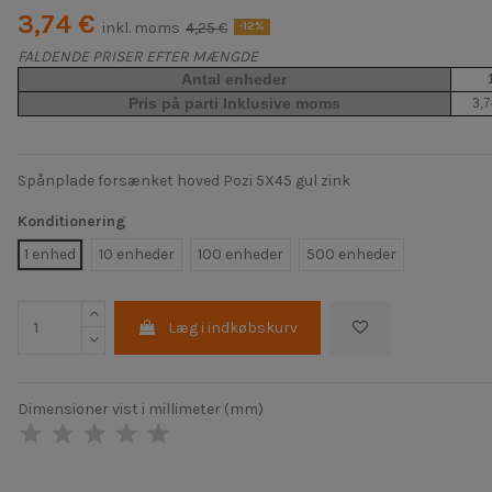
3,74 €
inkl. moms
4,25 €
-12%
FALDENDE PRISER EFTER MÆNGDE
Antal enheder
Pris på parti Inklusive moms
3,7
Spånplade forsænket hoved Pozi 5X45 gul zink
Konditionering
1 enhed
10 enheder
100 enheder
500 enheder
Læg i indkøbskurv
Dimensioner vist i millimeter (mm)