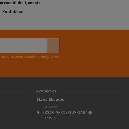
rvice til din tjeneste
Kontakt os
elding er anført i handelsbetingelserne.
ken
Kontakt os
Skrue Ekspres
Z.A Nord
72300 PARCE-SUR-SARTHE
France