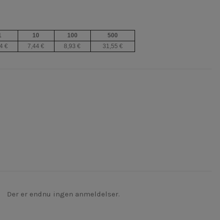
1
10
100
500
4 €
7,44 €
8,93 €
31,55 €
Der er endnu ingen anmeldelser.