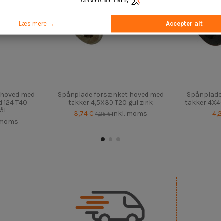
Consents certified by
Læs mere →
Accepter alt
 hoved med
Spånplade forsænket hoved med
Spånplade
 124 T40
takker 4,5X30 T20 gul zink
takker 4X4
ål
3,74 €
inkl. moms
4,
4,25 €
. moms