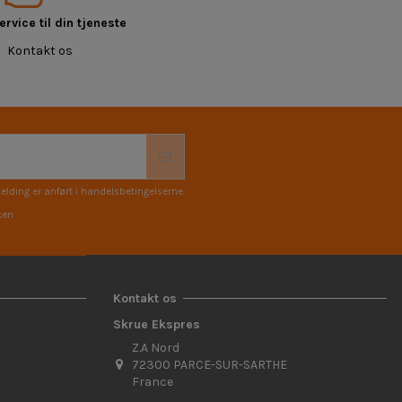
rvice til din tjeneste
Kontakt os
elding er anført i handelsbetingelserne.
ken
Kontakt os
Skrue Ekspres
Z.A Nord
72300 PARCE-SUR-SARTHE
France