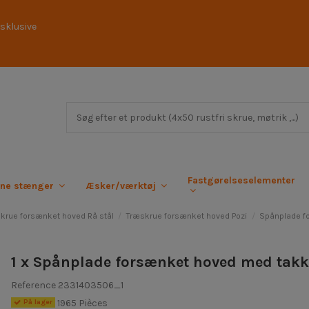
sklusive
Fastgørelseselementer
rne stænger
Æsker/værktøj
krue forsænket hoved Rå stål
Træskrue forsænket hoved Pozi
Spånplade f
1 x Spånplade forsænket hoved med takk
Reference
2331403506_1
1965 Pièces
På lager