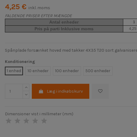
4,25 €
inkl. moms
FALDENDE PRISER EFTER MÆNGDE
Antal enheder
1
Pris på parti Inklusive moms
4,25
Spånplade forsænket hoved med takker 4X35 T20 sort galvaniser
Konditionering
1 enhed
10 enheder
100 enheder
500 enheder
Læg i indkøbskurv
Dimensioner vist i millimeter (mm)