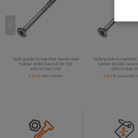
Spånplade forsænket hoved med
Spånplade forsænket
takker 4X60 Gevind 39 T20
takker 8X360 Gevind
elforzinket stål
elforzinket st
4,25 €
inkl. moms
3,83 €
inkl
4,25 €