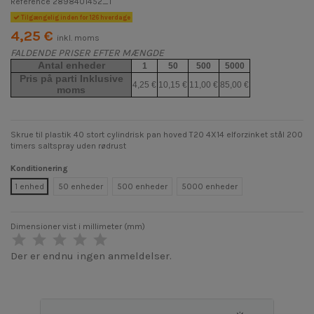
Reference
2898401452_1
Tilgængelig inden for 126 hverdage
4,25 €
inkl. moms
FALDENDE PRISER EFTER MÆNGDE
Antal enheder
1
50
500
5000
Pris på parti Inklusive
4,25 €
10,15 €
11,00 €
85,00 €
moms
Skrue til plastik 40 stort cylindrisk pan hoved T20 4X14 elforzinket stål 200
timers saltspray uden rødrust
Konditionering
1 enhed
50 enheder
500 enheder
5000 enheder
Dimensioner vist i millimeter (mm)
Der er endnu ingen anmeldelser.