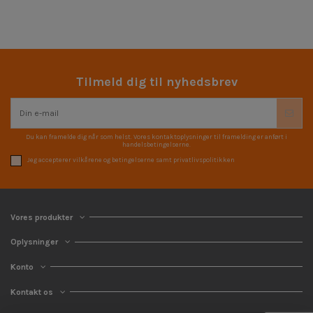
Tilmeld dig til nyhedsbrev
Du kan framelde dig når som helst. Vores kontaktoplysninger til framelding er anført i
handelsbetingelserne.
Jeg accepterer vilkårene og betingelserne samt privatlivspolitikken
Vores produkter
Oplysninger
Konto
Kontakt os