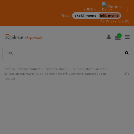
Dansk
EUR €
Priser:
ekskl. moms
inkl. moms
Ønskeliste (
0
)
0
Forside
Vores produkter
Skrue til plastik
Skrue til plastik 40 stort
cylindrisk pan hoved T20 4X14 elforzinket stål 200 timers saltspray uden
rødrust