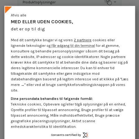
Produktoplysninger
Afvis alle
MED ELLER UDEN COOKIES,
Beskrivelse
det er op til dig
Med dit samtykke bruger vi og vores
2 partnere
cookies eller
Anmeldelser (0)
lignende teknologier og
får adgang til din terminal
for at gemme,
konsultere og behandle personoplysninger såsom dit besøg på
dette website, IP-adresser og cookie-identifikatorer. Nogle partnere
kræver ikke dit samtykke til at behandle dine data og baserer sig på
16 andre varer i den samme kategori:
deres legitime kommercielle interesser. Du kan til enhver tid
tilbagekalde dit samtykke eller gøre indsigelse mod
databehandlingen baseret på legitim interesse ved at klikke på "Læs
mere →" eller ved at bruge samtykkeforvaltningsknappen på vores
site.
Dine persondata behandles til følgende formål:
Tekniske cookies, Opbevare og/eller tilgå oplysninger på en enhed,
Oprette profiler til tilpasset annoncering, Bruge profiler til at vælge
tilpasset annoncering, Måle indholdseffektivitet, Bruge præcise
geografiske placeringsoplysninger, Aktivt scanne
enhedskarakteristika til identifikation.
Consents certified by