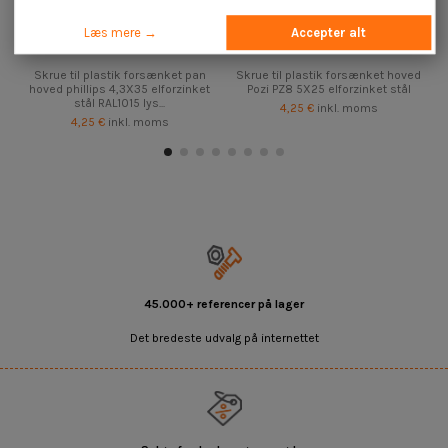
Læs mere →
Accepter alt
Skrue til plastik forsænket pan
Skrue til plastik forsænket hoved
hoved phillips 4,3X35 elforzinket
Pozi PZ8 5X25 elforzinket stål
stål RAL1015 lys...
4,25 €
inkl. moms
4,25 €
inkl. moms
45.000+ referencer på lager
Det bredeste udvalg på internettet