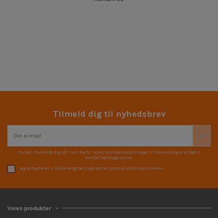
Tilmeld dig til nyhedsbrev
Du kan framelde dig når som helst. Vores kontaktoplysninger til framelding er anført i
handelsbetingelserne.
Jeg accepterer vilkårene og betingelserne samt privatlivspolitikken
Vores produkter