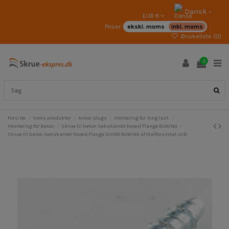
Dansk
EUR €
Priser:
ekskl. moms
inkl. moms
Ønskeliste (
0
)
0
Forside
Vores produkter
Anker plugs
Montering for Tung last
Montering for Beton
Skrue til beton Sekskantet hoved Flange BORING
Skrue til beton Sekskantet hoved Flange 12X100 BORING af 10 elforzinket stål