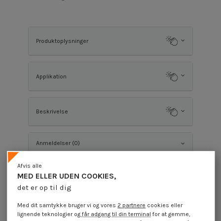
Produktoplysninger
Applikation
Beskrivelse
Anmeldelser (0)
Afvis alle
MED ELLER UDEN COOKIES,
Du vil eventuelt også synes om
det er op til dig
På tilbud!
På tilbud!
På
-60%
-60%
-
Med dit samtykke bruger vi og vores
2 partnere
cookies eller
lignende teknologier og
får adgang til din terminal
for at gemme,