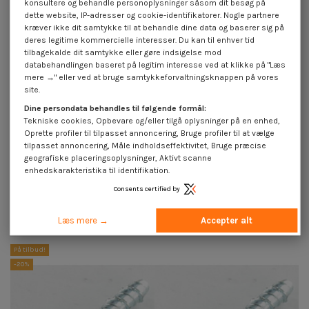
konsultere og behandle personoplysninger såsom dit besøg på
dette website, IP-adresser og cookie-identifikatorer. Nogle partnere
kræver ikke dit samtykke til at behandle dine data og baserer sig på
deres legitime kommercielle interesser. Du kan til enhver tid
tilbagekalde dit samtykke eller gøre indsigelse mod
databehandlingen baseret på legitim interesse ved at klikke på "Læs
mere →" eller ved at bruge samtykkeforvaltningsknappen på vores
site.
Dine persondata behandles til følgende formål:
Tekniske cookies, Opbevare og/eller tilgå oplysninger på en enhed,
Oprette profiler til tilpasset annoncering, Bruge profiler til at vælge
Tilgængelig inden for 15 hverdage
tilpasset annoncering, Måle indholdseffektivitet, Bruge præcise
Betonbor 3X60
Betonbor 4X75
geografiske placeringsoplysninger, Aktivt scanne
2,80 €
inkl. moms
3,00 €
inkl. moms
7,00 €
7,50 €
enhedskarakteristika til identifikation.
Consents certified by
Læs mere →
Accepter alt
9 andre varer i den samme kategori:
På tilbud!
-20%