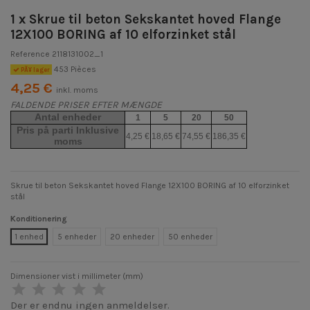
1 x Skrue til beton Sekskantet hoved Flange
12X100 BORING af 10 elforzinket stål
Reference
2118131002_1
453 Pièces
PÃ¥ lager
4,25 €
inkl. moms
FALDENDE PRISER EFTER MÆNGDE
Antal enheder
1
5
20
50
Pris på parti Inklusive
4,25 €
18,65 €
74,55 €
186,35 €
moms
Skrue til beton Sekskantet hoved Flange 12X100 BORING af 10 elforzinket
stål
Konditionering
1 enhed
5 enheder
20 enheder
50 enheder
Dimensioner vist i millimeter (mm)
Der er endnu ingen anmeldelser.