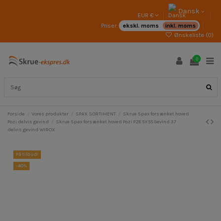
Dansk
EUR €
Priser:
ekskl. moms
inkl. moms
Ønskeliste (
0
)
0
Forside
Vores produkter
SPAX SORTIMENT
Skrue Spax forsænket hoved
Pozi delvis gevind
Skrue Spax forsænket hoved Pozi PZ8 5X55 Gevind 37
delvis gevind WIROX
På tilbud!
-40%