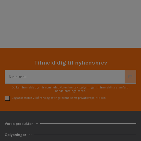
Tilmeld dig til nyhedsbrev
Du kan framelde dig når som helst. Vores kontaktoplysninger til framelding er anført i
handelsbetingelserne.
Jeg accepterer vilkårene og betingelserne samt privatlivspolitikken
Vores produkter
Oplysninger