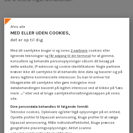
Produktoplysninger
Afvis alle
MED ELLER UDEN COOKIES,
det er op til dig
Beskrivelse
Med dit samtykke bruger vi og vores
2 partnere
cookies eller
lignende teknologier og
får adgang til din terminal
for at gemme,
konsultere og behandle personoplysninger såsom dit besøg på
dette website, IP-adresser og cookie-identifikatorer. Nogle partnere
Anmeldelser (0)
kræver ikke dit samtykke til at behandle dine data og baserer sig på
deres legitime kommercielle interesser. Du kan til enhver tid
tilbagekalde dit samtykke eller gøre indsigelse mod
16 andre varer i den samme kategori:
databehandlingen baseret på legitim interesse ved at klikke på "Læs
mere →" eller ved at bruge samtykkeforvaltningsknappen på vores
På tilbud!
På tilbud!
På
site.
-40%
-40%
-
Dine persondata behandles til følgende formål:
Tekniske cookies, Opbevare og/eller tilgå oplysninger på en enhed,
Oprette profiler til tilpasset annoncering, Bruge profiler til at vælge
tilpasset annoncering, Måle indholdseffektivitet, Bruge præcise
geografiske placeringsoplysninger, Aktivt scanne