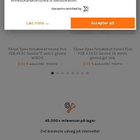
enhedskarakteristika til identifikation.
Consents certified by
Læs mere →
Accepter alt
Skrue Spax forsænket hoved Pozi
Skrue Spax forsænket hoved Pozi
PZ8 4X30 Gevind 17 delvis gevind
PZ8 4,5X35 Gevind 24 delvis
WIROX
gevind gul zink
2,55 €
inkl. moms
2,55 €
inkl. moms
4,25 €
4,25 €
45.000+ referencer på lager
Det bredeste udvalg på internettet