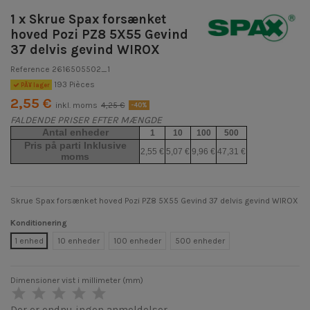
1 x Skrue Spax forsænket
hoved Pozi PZ8 5X55 Gevind
37 delvis gevind WIROX
Reference
2616505502_1
193 Pièces
PÃ¥ lager
2,55 €
inkl. moms
4,25 €
-40%
FALDENDE PRISER EFTER MÆNGDE
Antal enheder
1
10
100
500
Pris på parti Inklusive
2,55 €
5,07 €
9,96 €
47,31 €
moms
Skrue Spax forsænket hoved Pozi PZ8 5X55 Gevind 37 delvis gevind WIROX
Konditionering
1 enhed
10 enheder
100 enheder
500 enheder
Dimensioner vist i millimeter (mm)
Der er endnu ingen anmeldelser.