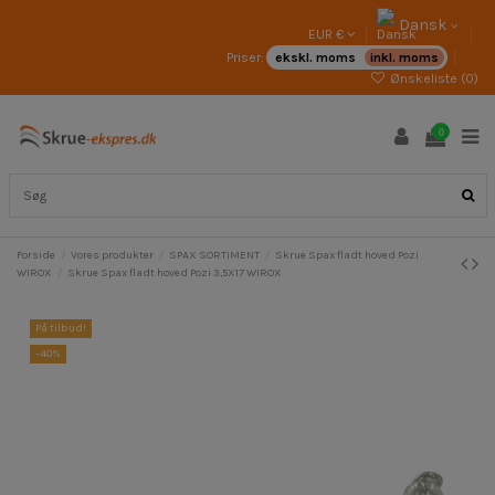
Dansk
EUR €
Priser:
ekskl. moms
inkl. moms
Ønskeliste (
0
)
0
Forside
Vores produkter
SPAX SORTIMENT
Skrue Spax fladt hoved Pozi
WIROX
Skrue Spax fladt hoved Pozi 3,5X17 WIROX
På tilbud!
-40%