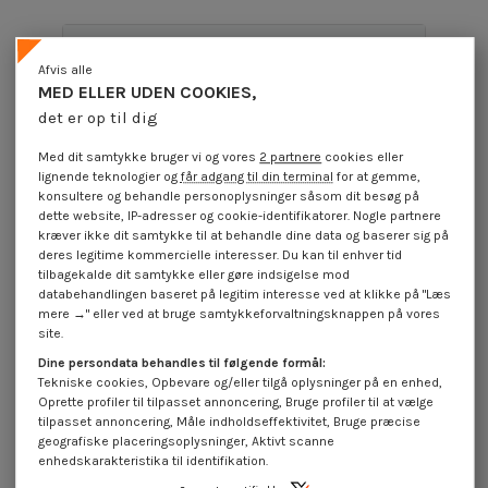
Produktoplysninger
Afvis alle
MED ELLER UDEN COOKIES,
det er op til dig
Beskrivelse
Med dit samtykke bruger vi og vores
2 partnere
cookies eller
lignende teknologier og
får adgang til din terminal
for at gemme,
konsultere og behandle personoplysninger såsom dit besøg på
Anmeldelser (0)
dette website, IP-adresser og cookie-identifikatorer. Nogle partnere
kræver ikke dit samtykke til at behandle dine data og baserer sig på
deres legitime kommercielle interesser. Du kan til enhver tid
tilbagekalde dit samtykke eller gøre indsigelse mod
16 andre varer i den samme kategori:
databehandlingen baseret på legitim interesse ved at klikke på "Læs
mere →" eller ved at bruge samtykkeforvaltningsknappen på vores
På tilbud!
På tilbud!
På
site.
-40%
-40%
-
Dine persondata behandles til følgende formål:
Tekniske cookies, Opbevare og/eller tilgå oplysninger på en enhed,
Oprette profiler til tilpasset annoncering, Bruge profiler til at vælge
tilpasset annoncering, Måle indholdseffektivitet, Bruge præcise
geografiske placeringsoplysninger, Aktivt scanne
enhedskarakteristika til identifikation.