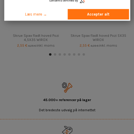
Consents certified by
Læs mere →
Accepter alt
Skrue Spax fladt hoved Pozi
Skrue Spax fladt hoved Pozi 5X35
4,5X35 WIROX
WIROX
2,55 €
inkl. moms
2,55 €
inkl. moms
4,25 €
4,25 €
45.000+ referencer på lager
Det bredeste udvalg på internettet