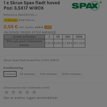
1 x Skrue Spax fladt hoved
Pozi 3,5X17 WIROX
Reference
2624351702_1
8061 Pièces
PÃ¥ lager
2,55 €
inkl. moms
4,25 €
-40%
FALDENDE PRISER EFTER MÆNGDE
Antal enheder
1
50
500
3000
Pris på parti Inklusive
2,55 €
6,09 €
17,88 €
107,10 €
moms
Skrue Spax fladt hoved Pozi 3,5X17 WIROX
Konditionering
1 enhed
50 enheder
500 enheder
3000 enheder
Dimensioner vist i millimeter (mm)
Der er endnu ingen anmeldelser.