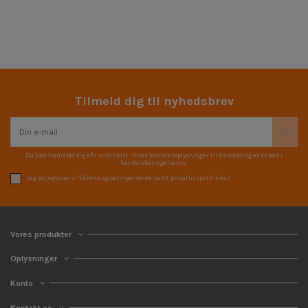
Tilmeld dig til nyhedsbrev
Du kan framelde dig når som helst. Vores kontaktoplysninger til framelding er anført i
handelsbetingelserne.
Jeg accepterer vilkårene og betingelserne samt privatlivspolitikken
Vores produkter
Oplysninger
Konto
Kontakt os