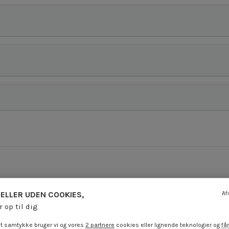
ELLER UDEN COOKIES,
Af
r op til dig
t samtykke bruger vi og vores
2 partnere
cookies eller lignende teknologier og
får