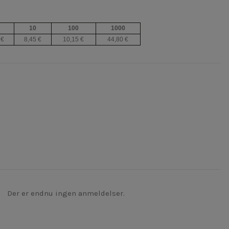
10
100
1000
 €
8,45 €
10,15 €
44,80 €
Der er endnu ingen anmeldelser.