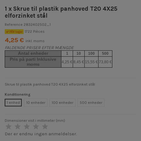
1 x Skrue til plastik panhoved T20 4X25
elforzinket stål
Reference
2832402502_1
1722 Pièces
PÃ¥ lager
4,25 €
inkl. moms
FALDENDE PRISER EFTER MÆNGDE
Antal enheder
1
10
100
500
Pris på parti Inklusive
4,25 €
8,45 €
15,55 €
73,80 €
moms
Skrue til plastik panhoved T20 4X25 elforzinket stål
Konditionering
1 enhed
10 enheder
100 enheder
500 enheder
Dimensioner vist i millimeter (mm)
Der er endnu ingen anmeldelser.