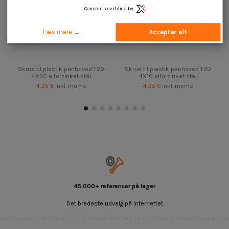
Consents certified by
Læs mere →
Accepter alt
Skrue til plastik panhoved T20
Skrue til plastik panhoved T20
4X30 elforzinket stål
4X10 elforzinket stål
4,25 €
inkl. moms
4,25 €
inkl. moms
45.000+ referencer på lager
Det bredeste udvalg på internettet