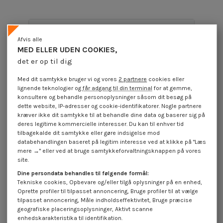
Produktoplysninger
Afvis alle
MED ELLER UDEN COOKIES,
det er op til dig
Beskrivelse
Med dit samtykke bruger vi og vores
2 partnere
cookies eller
lignende teknologier og
får adgang til din terminal
for at gemme,
konsultere og behandle personoplysninger såsom dit besøg på
Anmeldelser (0)
dette website, IP-adresser og cookie-identifikatorer. Nogle partnere
kræver ikke dit samtykke til at behandle dine data og baserer sig på
deres legitime kommercielle interesser. Du kan til enhver tid
tilbagekalde dit samtykke eller gøre indsigelse mod
16 andre varer i den samme kategori:
databehandlingen baseret på legitim interesse ved at klikke på "Læs
mere →" eller ved at bruge samtykkeforvaltningsknappen på vores
site.
Dine persondata behandles til følgende formål:
Tekniske cookies, Opbevare og/eller tilgå oplysninger på en enhed,
Oprette profiler til tilpasset annoncering, Bruge profiler til at vælge
tilpasset annoncering, Måle indholdseffektivitet, Bruge præcise
geografiske placeringsoplysninger, Aktivt scanne
enhedskarakteristika til identifikation.