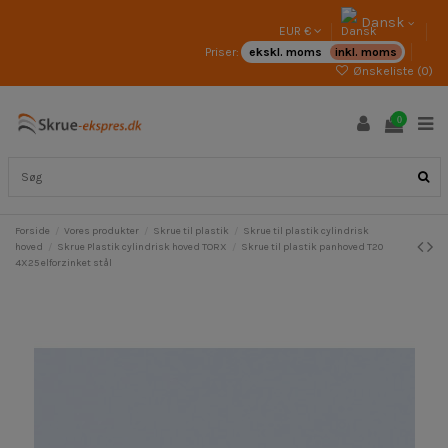
Dansk
EUR €
Priser:
ekskl. moms
inkl. moms
Ønskeliste (
0
)
0
Forside
Vores produkter
Skrue til plastik
Skrue til plastik cylindrisk
hoved
Skrue Plastik cylindrisk hoved TORX
Skrue til plastik panhoved T20
4X25 elforzinket stål