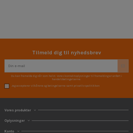
Tilmeld dig til nyhedsbrev
Du kan framelde dig når som helst. Vores kontaktoplysninger til framelding er anført i
handelsbetingelserne.
Jeg accepterer vilkårene og betingelserne samt privatlivspolitikken
Vores produkter
Oplysninger
Konto