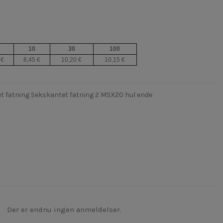
10
30
100
 €
8,45 €
10,20 €
10,15 €
et fatning Sekskantet fatning 2 M5X20 hul ende
Der er endnu ingen anmeldelser.