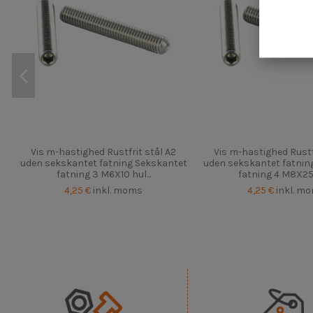
Vis m-hastighed Rustfrit stål A2
Vis m-hastighed Rustf
uden sekskantet fatning Sekskantet
uden sekskantet fatnin
fatning 3 M6X10 hul...
fatning 4 M8X25 h
4,25 €
inkl. moms
4,25 €
inkl. m