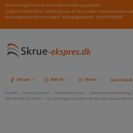
Online salg af skruer til professionelle og private!
[Velkomsttilbud] 5% rabat på hele din kurv uden minimumskøb (ek
forsendelsesomkostninger) - Kampagnekode : VELKOMMEN5
Skruer
Møtrik
Skiver
Gevindskå
Forside
Vores produkter
Sekskantet skrue
Uden sekskantet fatning 
916 DIN 916 ISO 4029
Vis m-hastighed Rustfrit stål A2 uden sekskantet fa