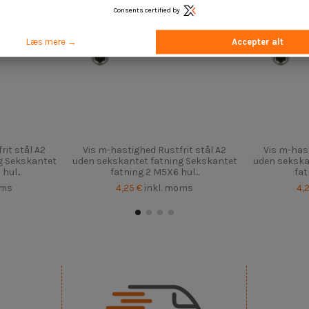
Consents certified by
Læs mere →
Accepter alt
rit stål A2
Vis m-hastighed Rustfrit stål A2
Vis m-hast
g Sekskantet
uden sekskantet fatning Sekskantet
uden sekska
ul...
fatning 2 M5X6 hul...
fat
oms
4,25 €
inkl. moms
4,