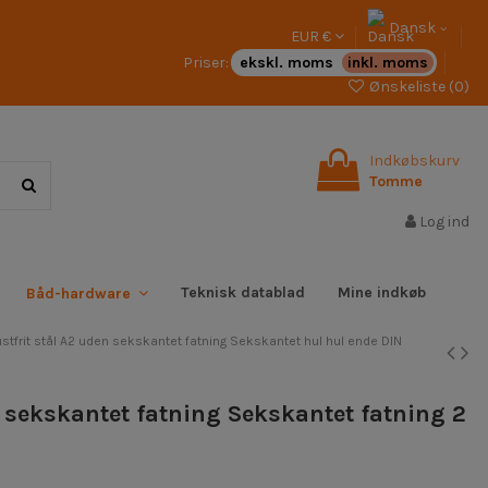
Dansk
EUR €
Priser:
ekskl. moms
inkl. moms
Ønskeliste (
0
)
Indkøbskurv
Tomme
Log ind
Teknisk datablad
Mine indkøb
Båd-hardware
stfrit stål A2 uden sekskantet fatning Sekskantet hul hul ende DIN
n sekskantet fatning Sekskantet fatning 2