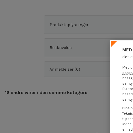
Produktoplysninger
Beskrivelse
MED 
det e
Med di
Anmeldelser (0)
adgang
besøg 
samtyk
Du kan
16 andre varer i den samme kategori:
basere
samtyk
Dine p
Teknis
tilpas
indhol
enheds