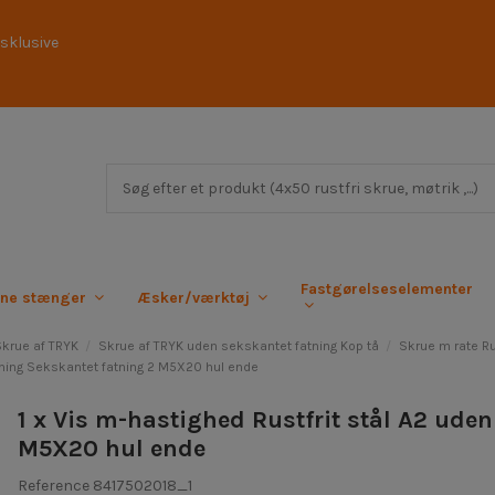
sklusive
Fastgørelseselementer
rne stænger
Æsker/værktøj
Skrue af TRYK
Skrue af TRYK uden sekskantet fatning Kop tå
Skrue m rate Ru
tning Sekskantet fatning 2 M5X20 hul ende
1 x Vis m-hastighed Rustfrit stål A2 ude
M5X20 hul ende
Reference
8417502018_1