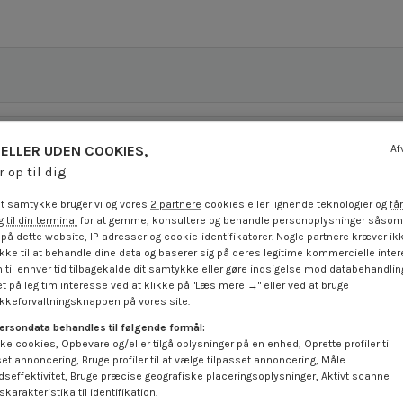
ELLER UDEN COOKIES,
Af
r op til dig
t samtykke bruger vi og vores
2 partnere
cookies eller lignende teknologier og
får
 til din terminal
for at gemme, konsultere og behandle personoplysninger såsom 
på dette website, IP-adresser og cookie-identifikatorer. Nogle partnere kræver ikk
ke til at behandle dine data og baserer sig på deres legitime kommercielle inter
 til enhver tid tilbagekalde dit samtykke eller gøre indsigelse mod databehandli
t på legitim interesse ved at klikke på "Læs mere →" eller ved at bruge
keforvaltningsknappen på vores site.
ersondata behandles til følgende formål:
ke cookies, Opbevare og/eller tilgå oplysninger på en enhed, Oprette profiler til
set annoncering, Bruge profiler til at vælge tilpasset annoncering, Måle
dseffektivitet, Bruge præcise geografiske placeringsoplysninger, Aktivt scanne
karakteristika til identifikation.