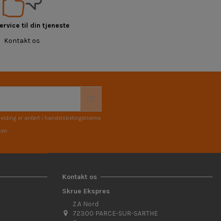
rvice til din tjeneste
Kontakt os
elding er anført i handelsbetingelserne.
ken
Kontakt os
Skrue Ekspres
Z.A Nord
72300 PARCE-SUR-SARTHE