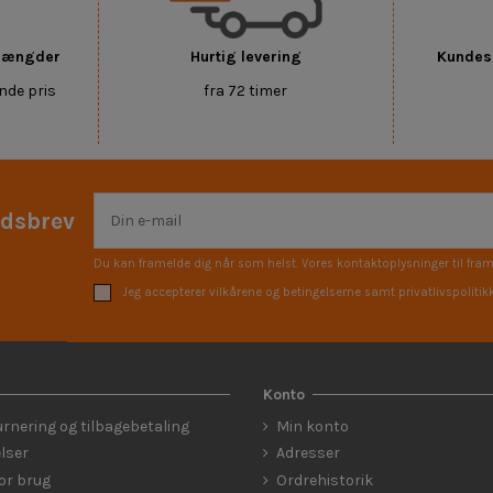
 mængder
Hurtig levering
Kundese
nde pris
fra 72 timer
edsbrev
Du kan framelde dig når som helst. Vores kontaktoplysninger til fram
Jeg accepterer vilkårene og betingelserne samt privatlivspolitik
Konto
urnering og tilbagebetaling
Min konto
lser
Adresser
for brug
Ordrehistorik