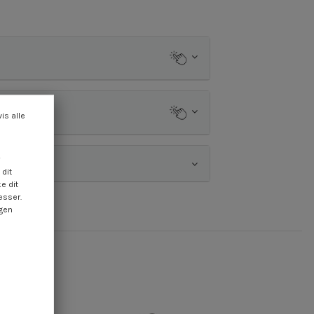
vis alle
dit
e dit
esser.
ngen