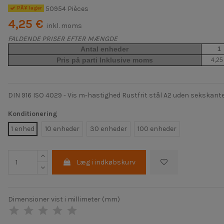
50954 Pièces
PÃ¥ lager
4,25 €
inkl. moms
FALDENDE PRISER EFTER MÆNGDE
Antal enheder
1
Pris på parti Inklusive moms
4,25
DIN 916 ISO 4029 - Vis m-hastighed Rustfrit stål A2 uden sekskant
Konditionering
1 enhed
10 enheder
30 enheder
100 enheder
Læg i indkøbskurv
Dimensioner vist i millimeter (mm)