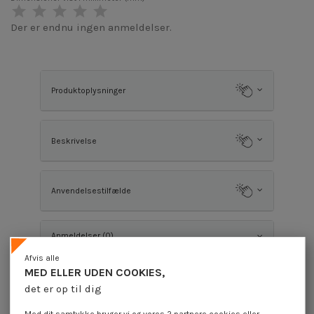
Der er endnu ingen anmeldelser.
Produktoplysninger
Beskrivelse
Anvendelsestilfælde
Anmeldelser (0)
Afvis alle
MED ELLER UDEN COOKIES,
Kunder, der købte denne vare, købte også
det er op til dig