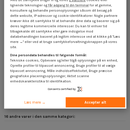
Med dit samtykke bruger vi og vores
2 partnere
cookies eller
lignende teknologier og
får adgang til din terminal
for at gemme,
konsultere og behandle personoplysninger såsom dit besøg på
dette website, IP-adresser og cookie-identifikatorer. Nogle partnere
kræver ikke dit samtykke til at behandle dine data og baserer sig på
deres legitime kommercielle interesser. Du kan til enhver tid
tilbagekalde dit samtykke eller gøre indsigelse mod
databehandlingen baseret på legitim interesse ved at klikke på "Læs
mere →" eller ved at bruge samtykkeforvaltningsknappen på vores
site.
Dine persondata behandles til følgende formål:
Tekniske cookies, Opbevare og/eller tilgå oplysninger på en enhed,
Oprette profiler til tilpasset annoncering, Bruge profiler til at vælge
tilpasset annoncering, Måle indholdseffektivitet, Bruge præcise
geografiske placeringsoplysninger, Aktivt scanne
Vis m-hastighed forsænket hoved
Vis m-hastighed forsænket hoved
enhedskarakteristika til identifikation.
M3X5 T10 Rustfrit stål A2
M4X6 T20 Rustfrit stål A2
mikroskruer
1,85 €
inkl. moms
Consents certified by
1,85 €
inkl. moms
Læs mere →
Accepter alt
16 andre varer i den samme kategori: