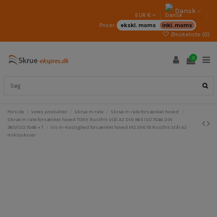
Dansk
EUR €
Priser:
ekskl. moms
inkl. moms
Ønskeliste (
0
)
0
Forside
Vores produkter
Skrue m rate
Skrue m rate forsænket hoved
Skrue m rate forsænket hoved TORX Rustfrit stål A2 DIN 965 ISO 7046 DIN
965/ISO 7046 + T
Vis m-hastighed forsænket hoved M2.5X8 T8 Rustfrit stål A2
mikroskruer