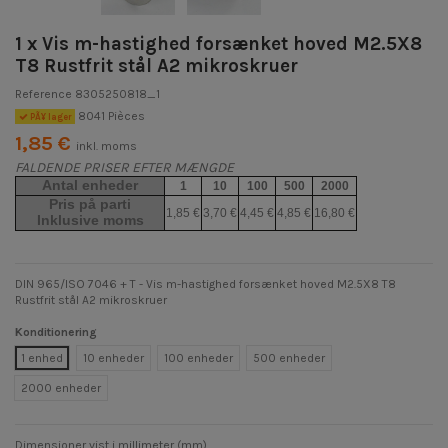
1 x Vis m-hastighed forsænket hoved M2.5X8
T8 Rustfrit stål A2 mikroskruer
Reference
8305250818_1
8041 Pièces
PÃ¥ lager
1,85 €
inkl. moms
FALDENDE PRISER EFTER MÆNGDE
Antal enheder
1
10
100
500
2000
Pris på parti
1,85 €
3,70 €
4,45 €
4,85 €
16,80 €
Inklusive moms
DIN 965/ISO 7046 + T - Vis m-hastighed forsænket hoved M2.5X8 T8
Rustfrit stål A2 mikroskruer
Konditionering
1 enhed
10 enheder
100 enheder
500 enheder
2000 enheder
Dimensioner vist i millimeter (mm)