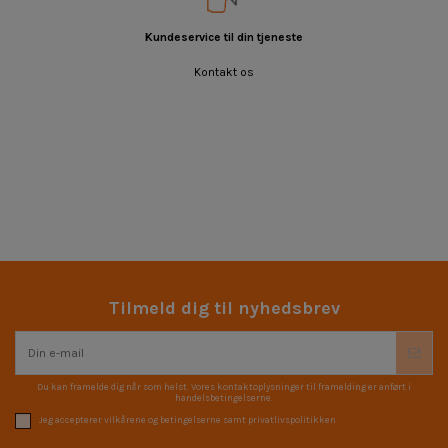
Kundeservice til din tjeneste
Kontakt os
Tilmeld dig til nyhedsbrev
Du kan framelde dig når som helst. Vores kontaktoplysninger til framelding er anført i
handelsbetingelserne.
Jeg accepterer vilkårene og betingelserne samt privatlivspolitikken