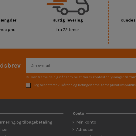
 mængder
Hurtig levering
Kundese
nde pris
fra 72 timer
edsbrev
Du kan framelde dig når som helst. Vores kontaktoplysninger til fram
Jeg accepterer vilkårene og betingelserne samt privatlivspolitik
Konto
urnering og tilbagebetaling
Min konto
lser
Adresser