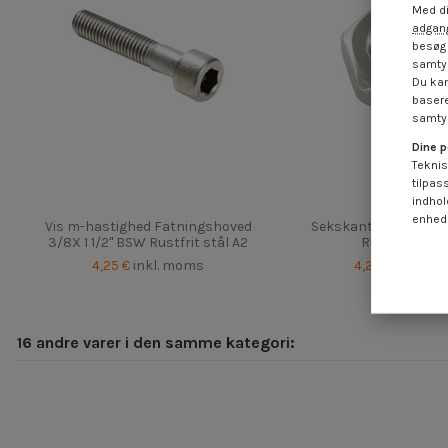
Med di
adgang
besøg 
samtyk
Du kan
basere
samtyk
Dine p
Teknis
tilpas
indhol
enheds
Vis m-hastighed Fatningshoved
Sekskantet møtrik N
3/8X 1 1/2" BSW Rustfrit stål A2
Rustfrit stål 
4,25 €
inkl. moms
4,25 €
inkl. m
16 andre varer i den samme kategori: