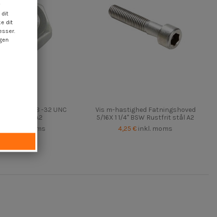
dit
e dit
esser.
ngen
et møtrik N8 -32 UNC
Vis m-hastighed Fatningshoved
ustfrit stål A2
5/16X 1 1/4" BSW Rustfrit stål A2
25 €
inkl. moms
4,25 €
inkl. moms