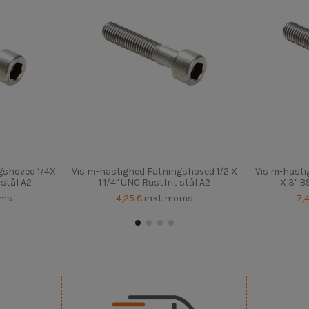
gshoved 1/4X
Vis m-hastighed Fatningshoved 1/2 X
Vis m-hasti
 stål A2
1 1/4" UNC Rustfrit stål A2
X 3" B
oms
4,25 €
inkl. moms
7,