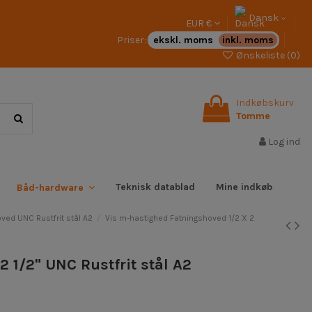
Dansk
EUR €
Priser:
ekskl. moms
inkl. moms
Ønskeliste (
0
)
Indkøbskurv
Tomme
Log ind
Teknisk datablad
Mine indkøb
Båd-hardware
ved UNC Rustfrit stål A2
Vis m-hastighed Fatningshoved 1/2 X 2
2 1/2" UNC Rustfrit stål A2