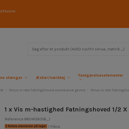
sklusive
Fastgørelseselementer
rne stænger
Æsker/værktøj
BSW
Skrue m rate Fatningshoved amerikansk gevind
Skrue m rate Fatningsho
1 x Vis m-hastighed Fatningshoved 1/2 X 
Reference
8604126318_1
1 Pièce
Sidste elementer på lager