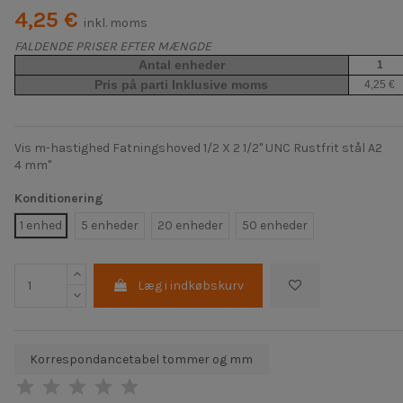
4,25 €
inkl. moms
FALDENDE PRISER EFTER MÆNGDE
Antal enheder
1
Pris på parti Inklusive moms
4,25 €
Vis m-hastighed Fatningshoved 1/2 X 2 1/2" UNC Rustfrit stål A2
4 mm"
Konditionering
1 enhed
5 enheder
20 enheder
50 enheder
Læg i indkøbskurv
Korrespondancetabel tommer og mm