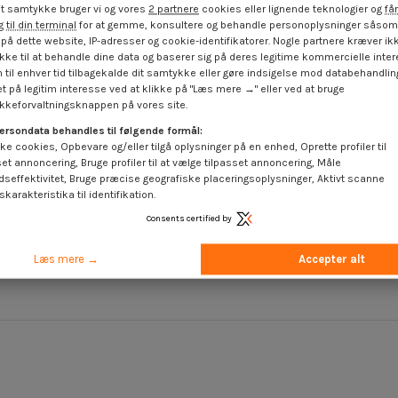
t samtykke bruger vi og vores
2 partnere
cookies eller lignende teknologier og
får
 til din terminal
for at gemme, konsultere og behandle personoplysninger såsom 
på dette website, IP-adresser og cookie-identifikatorer. Nogle partnere kræver ikk
ke til at behandle dine data og baserer sig på deres legitime kommercielle inter
 til enhver tid tilbagekalde dit samtykke eller gøre indsigelse mod databehandli
t på legitim interesse ved at klikke på "Læs mere →" eller ved at bruge
keforvaltningsknappen på vores site.
ersondata behandles til følgende formål:
ke cookies, Opbevare og/eller tilgå oplysninger på en enhed, Oprette profiler til
set annoncering, Bruge profiler til at vælge tilpasset annoncering, Måle
dseffektivitet, Bruge præcise geografiske placeringsoplysninger, Aktivt scanne
karakteristika til identifikation.
6 -32 UNC
Sekskantet møtrik N10 -24 UNC
Sekskant
A2
Rustfrit stål A2
R
Consents certified by
oms
4,25 €
inkl. moms
4,
Læs mere →
Accepter alt