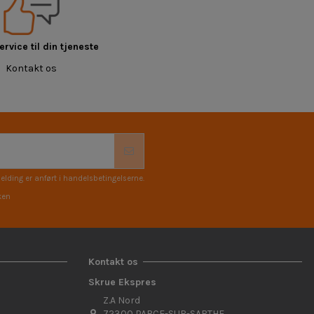
rvice til din tjeneste
Kontakt os
elding er anført i handelsbetingelserne.
ken
Kontakt os
Skrue Ekspres
Z.A Nord
72300 PARCE-SUR-SARTHE