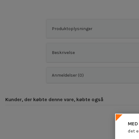
Produktoplysninger
Beskrivelse
Anmeldelser (0)
Kunder, der købte denne vare, købte også
MED 
det e