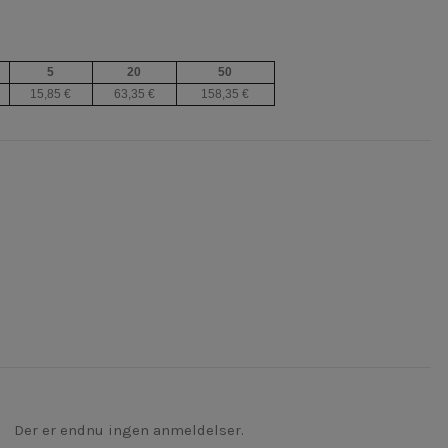
5
20
50
15,85 €
63,35 €
158,35 €
Der er endnu ingen anmeldelser.