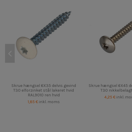
Skrue hængsel 6X35 delvis gevind
Skrue hængsel 6X45 de
T30 elforzinket stål lakeret hvid
T30 nikkelbelagt
RAL9010 ren hvid
4,25 €
inkl. m
1,85 €
inkl. moms