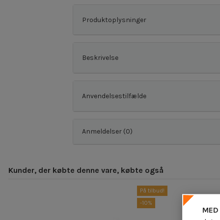
Produktoplysninger
Beskrivelse
Anvendelsestilfælde
Anmeldelser (0)
Kunder, der købte denne vare, købte også
På tilbud!
-10%
MED 