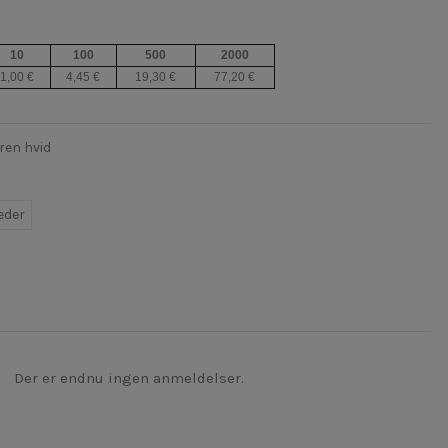
10
100
500
2000
1,00 €
4,45 €
19,30 €
77,20 €
ren hvid
eder
Der er endnu ingen anmeldelser.