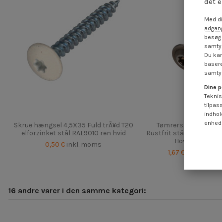
det e
Med di
adgang
besøg 
samtyk
Du kan
basere
samtyk
Dine p
Teknis
tilpas
indhol
enheds
Skrue hængsel 4,5X35 Fuld trÃ¥d T20
Tømrerskrue med sk
elforzinket stål RAL9010 ren hvid
Rustfrit stål A2 8X60 G
Hoveddiameter
0,50 €
inkl. moms
1,67 €
inkl.
1,85 €
16 andre varer i den samme kategori: