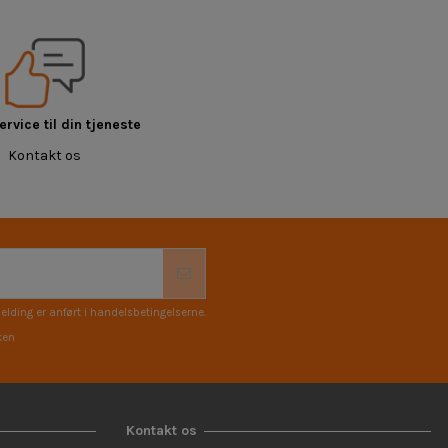
rvice til din tjeneste
Kontakt os
elding er anført i handelsbetingelserne.
ken
Kontakt os