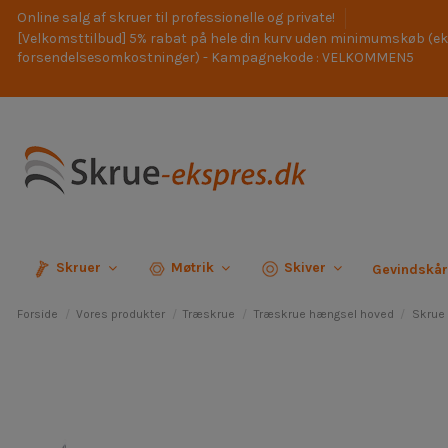
Online salg af skruer til professionelle og private!
[Velkomsttilbud] 5% rabat på hele din kurv uden minimumskøb (ek
forsendelsesomkostninger) - Kampagnekode : VELKOMMEN5
Skruer
Møtrik
Skiver
Gevindskå
Forside
Vores produkter
Træskrue
Træskrue hængsel hoved
Skrue