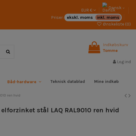
Dansk
EUR €
Priser:
ekskl. moms
inkl. moms
Ønskeliste (
0
)
Indkøbskurv
Tomme
Log ind
Teknisk datablad
Mine indkøb
Båd-hardware
010 ren hvid
elforzinket stål LAQ RAL9010 ren hvid