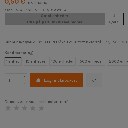
0,50 €
inkl. moms
FALDENDE PRISER EFTER MÆNGDE
Antal enheder
1
Pris på parti Inklusive moms
0,50 €
Skrue hængsel 4,5X50 Fuld trÃ¥d T20 elforzinket stål LAQ RAL9010 
Konditionering
1 enhed
10 enheder
100 enheder
500 enheder
2000 enh
Læg i indkøbskurv
Dimensioner vist i millimeter (mm)