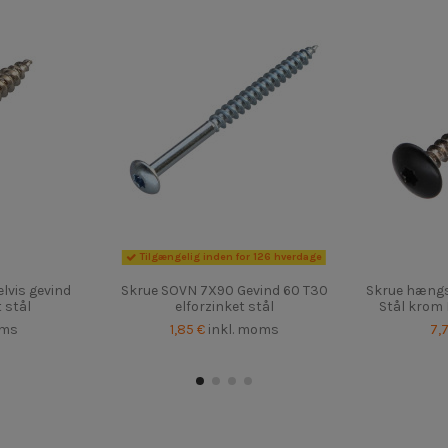
Tilgængelig inden for 126 hverdage
lvis gevind
Skrue SOVN 7X90 Gevind 60 T30
Skrue hængs
 stål
elforzinket stål
Stål krom
oms
1,85 €
inkl. moms
7,