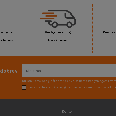
 mængder
Hurtig levering
Kundese
nde pris
fra 72 timer
edsbrev
Du kan framelde dig når som helst. Vores kontaktoplysninger til fram
Jeg accepterer vilkårene og betingelserne samt privatlivspolitik
Konto