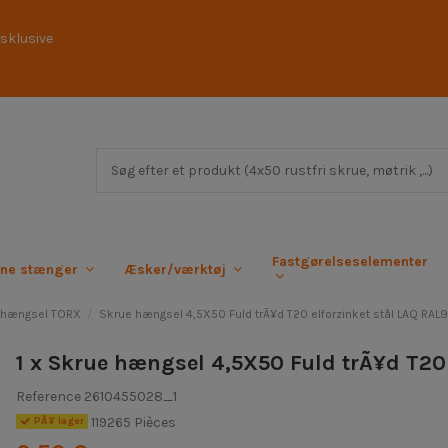
sklusive
Fastgørelseselementer
rne stænger
Æsker/værktøj
 hængsel TORX
Skrue hængsel 4,5X50 Fuld trÃ¥d T20 elforzinket stål LAQ RAL9
1 x Skrue hængsel 4,5X50 Fuld trÃ¥d T20 
Reference
2610455028_1
119265 Pièces
PÃ¥ lager