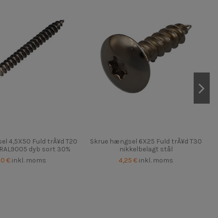
el 4,5X50 Fuld trÃ¥d T20
Skrue hængsel 6X25 Fuld trÃ¥d T30
 RAL9005 dyb sort 30%
nikkelbelagt stål
70 €
inkl. moms
4,25 €
inkl. moms