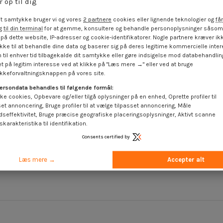
r op til dig
t samtykke bruger vi og vores
2 partnere
cookies eller lignende teknologier og
får
 til din terminal
for at gemme, konsultere og behandle personoplysninger såsom 
på dette website, IP-adresser og cookie-identifikatorer. Nogle partnere kræver ikk
ke til at behandle dine data og baserer sig på deres legitime kommercielle inter
 til enhver tid tilbagekalde dit samtykke eller gøre indsigelse mod databehandli
t på legitim interesse ved at klikke på "Læs mere →" eller ved at bruge
keforvaltningsknappen på vores site.
ersondata behandles til følgende formål:
ke cookies, Opbevare og/eller tilgå oplysninger på en enhed, Oprette profiler til
set annoncering, Bruge profiler til at vælge tilpasset annoncering, Måle
dseffektivitet, Bruge præcise geografiske placeringsoplysninger, Aktivt scanne
karakteristika til identifikation.
ivehoved
Skrue hængsel 7X50 Fuld trÃ¥d T30
evind 36 T40
Rustfrit stål A2
Consents certified by
 20
1,85 €
inkl. moms
 moms
Læs mere →
Accepter alt