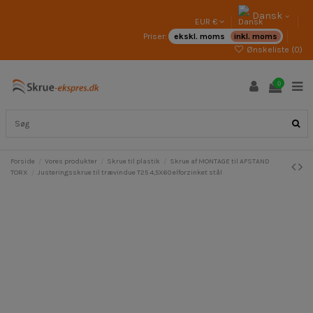
Dansk
EUR €
Priser:
ekskl. moms
inkl. moms
Ønskeliste (
0
)
0
Forside
Vores produkter
Skrue til plastik
Skrue af MONTAGE til AFSTAND
TORX
Justeringsskrue til trævindue T25 4,5X60 elforzinket stål