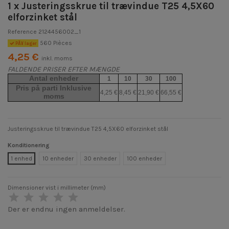
1 x Justeringsskrue til trævindue T25 4,5X60
elforzinket stål
Reference
2124456002_1
560 Pièces
PÃ¥ lager
4,25 €
inkl. moms
FALDENDE PRISER EFTER MÆNGDE
Antal enheder
1
10
30
100
Pris på parti Inklusive
4,25 €
8,45 €
21,90 €
66,55 €
moms
Justeringsskrue til trævindue T25 4,5X60 elforzinket stål
Konditionering
1 enhed
10 enheder
30 enheder
100 enheder
Dimensioner vist i millimeter (mm)
Der er endnu ingen anmeldelser.