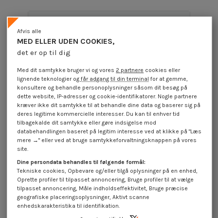
Produktoplysninger
Afvis alle
MED ELLER UDEN COOKIES,
det er op til dig
Beskrivelse
Med dit samtykke bruger vi og vores
2 partnere
cookies eller
lignende teknologier og
får adgang til din terminal
for at gemme,
konsultere og behandle personoplysninger såsom dit besøg på
Anmeldelser (0)
dette website, IP-adresser og cookie-identifikatorer. Nogle partnere
kræver ikke dit samtykke til at behandle dine data og baserer sig på
deres legitime kommercielle interesser. Du kan til enhver tid
tilbagekalde dit samtykke eller gøre indsigelse mod
12 andre varer i den samme kategori:
databehandlingen baseret på legitim interesse ved at klikke på "Læs
mere →" eller ved at bruge samtykkeforvaltningsknappen på vores
site.
Dine persondata behandles til følgende formål:
Tekniske cookies, Opbevare og/eller tilgå oplysninger på en enhed,
Oprette profiler til tilpasset annoncering, Bruge profiler til at vælge
tilpasset annoncering, Måle indholdseffektivitet, Bruge præcise
geografiske placeringsoplysninger, Aktivt scanne
enhedskarakteristika til identifikation.