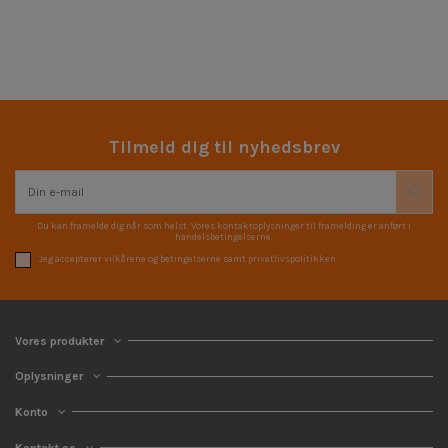
Tilmeld dig til nyhedsbrev
Du kan framelde dig når som helst. Vores kontaktoplysninger til framelding er anført i
handelsbetingelserne.
Jeg accepterer vilkårene og betingelserne samt privatlivspolitikken
Vores produkter
Oplysninger
Konto
Kontakt os