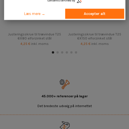
Consents certified by
Læs mere →
Accepter alt
Justeringsskrue til trævindue T25
Justeringsskrue til trævindue T25
6X80 elforzinket stål
6X150 elforzinket stål
4,25 €
inkl. moms
4,25 €
inkl. moms
45.000+ referencer på lager
Det bredeste udvalg på internettet