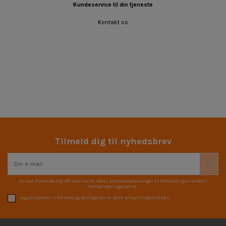
Kundeservice til din tjeneste
Kontakt os
Tilmeld dig til nyhedsbrev
Du kan framelde dig når som helst. Vores kontaktoplysninger til framelding er anført i
handelsbetingelserne.
Jeg accepterer vilkårene og betingelserne samt privatlivspolitikken