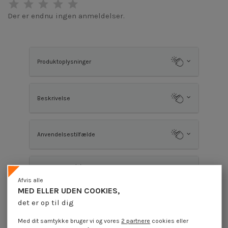
Der er endnu ingen anmeldelser.
Produktoplysninger
Beskrivelse
Anvendelsestilfælde
Anmeldelser (0)
Afvis alle
MED ELLER UDEN COOKIES,
Kunder, der købte denne vare, købte også
det er op til dig
Med dit samtykke bruger vi og vores
2 partnere
cookies eller