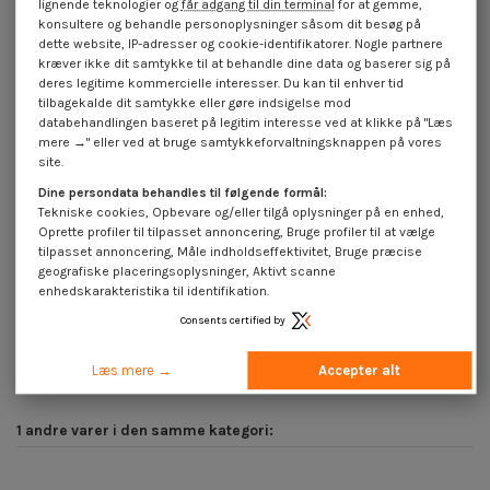
lignende teknologier og
får adgang til din terminal
for at gemme,
konsultere og behandle personoplysninger såsom dit besøg på
dette website, IP-adresser og cookie-identifikatorer. Nogle partnere
kræver ikke dit samtykke til at behandle dine data og baserer sig på
deres legitime kommercielle interesser. Du kan til enhver tid
tilbagekalde dit samtykke eller gøre indsigelse mod
databehandlingen baseret på legitim interesse ved at klikke på "Læs
mere →" eller ved at bruge samtykkeforvaltningsknappen på vores
site.
Dine persondata behandles til følgende formål:
Tekniske cookies, Opbevare og/eller tilgå oplysninger på en enhed,
Oprette profiler til tilpasset annoncering, Bruge profiler til at vælge
tilpasset annoncering, Måle indholdseffektivitet, Bruge præcise
geografiske placeringsoplysninger, Aktivt scanne
Skrue hængsel 6X50 Gevind 38
Træskruer 12X150 elforzinket stål
enhedskarakteristika til identifikation.
T30 Rustfrit stål A2 lakeret hvid
1,85 €
inkl. moms
RAL9016 trafik hvid
Consents certified by
1,85 €
inkl. moms
Læs mere →
Accepter alt
1 andre varer i den samme kategori: