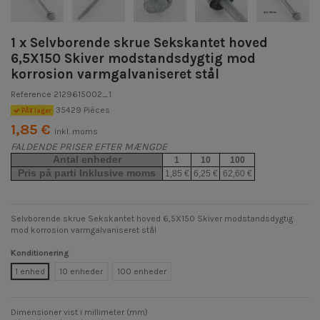
1 x Selvborende skrue Sekskantet hoved
6,5X150 Skiver modstandsdygtig mod
korrosion varmgalvaniseret stål
Reference
2129615002_1
35429 Pièces
PÃ¥ lager
1,85 €
inkl. moms
FALDENDE PRISER EFTER MÆNGDE
Antal enheder
1
10
100
Pris på parti Inklusive moms
1,85 €
6,25 €
62,60 €
Selvborende skrue Sekskantet hoved 6,5X150 Skiver modstandsdygtig
mod korrosion varmgalvaniseret stål
Konditionering
1 enhed
10 enheder
100 enheder
Dimensioner vist i millimeter (mm)