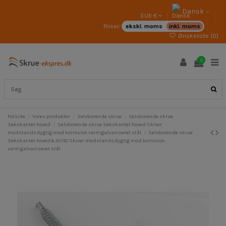
Dansk
EUR €
Priser:
ekskl. moms
inkl. moms
Ønskeliste (
0
)
0
Forside
Vores produkter
Selvborende skrue
Selvborende skrue
Sekskantet hoved
Selvborende skrue Sekskantet hoved Skiver
modstandsdygtig mod korrosion varmgalvaniseret stål
Selvborende skrue
Sekskantet hoved 6,5X150 Skiver modstandsdygtig mod korrosion
varmgalvaniseret stål