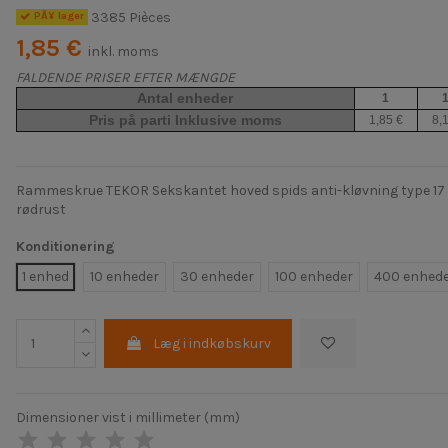
3385 Pièces
PÃ¥ lager
1,85 €
inkl. moms
FALDENDE PRISER EFTER MÆNGDE
Antal enheder
1
Pris på parti Inklusive moms
1,85 €
8,
Rammeskrue TEKOR Sekskantet hoved spids anti-kløvning type 17 c
rødrust
Konditionering
1 enhed
10 enheder
30 enheder
100 enheder
400 enhed
Læg i indkøbskurv
Dimensioner vist i millimeter (mm)