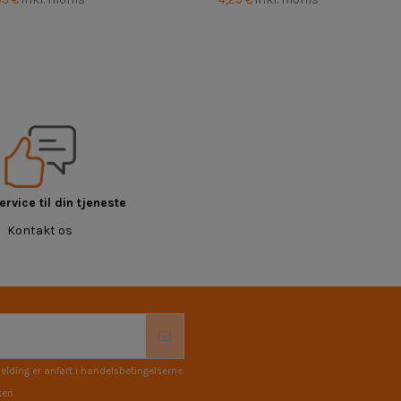
rvice til din tjeneste
Kontakt os
elding er anført i handelsbetingelserne.
ken