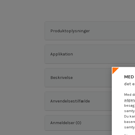
Produktoplysninger
Applikation
MED 
Beskrivelse
det e
Med di
adgang
Anvendelsestilfælde
besøg 
samtyk
Du kan
basere
Anmeldelser (0)
samtyk