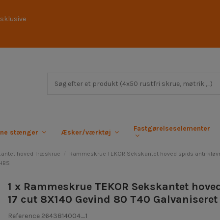
sklusive
Fastgørelseselementer
rne stænger
Æsker/værktøj
antet hoved Træskrue
Rammeskrue TEKOR Sekskantet hoved spids anti-kløvni
 HBS
1 x Rammeskrue TEKOR Sekskantet hoved 
17 cut 8X140 Gevind 80 T40 Galvaniseret
Reference
2643814004_1