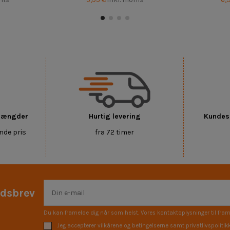
 mængder
Hurtig levering
Kundese
nde pris
fra 72 timer
edsbrev
Du kan framelde dig når som helst. Vores kontaktoplysninger til fram
Jeg accepterer vilkårene og betingelserne samt privatlivspolitik