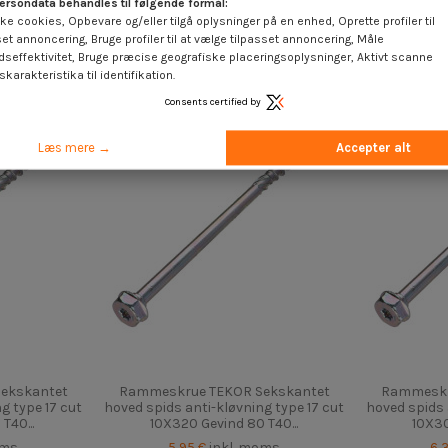
ersondata behandles til følgende formål:
ke cookies, Opbevare og/eller tilgå oplysninger på en enhed, Oprette profiler til
set annoncering, Bruge profiler til at vælge tilpasset annoncering, Måle
dseffektivitet, Bruge præcise geografiske placeringsoplysninger, Aktivt scanne
karakteristika til identifikation.
Consents certified by
Læs mere →
Accepter alt
ekskantet
Rammeskrue TEKOR Sekskantet
Rammeskr
g type 17 cut
hoved spids anti-kløvning type 17 cut
hoved spids 
T40...
10X320 Gevind 80 T40...
10X30
oms
5,95 €
inkl. moms
6,