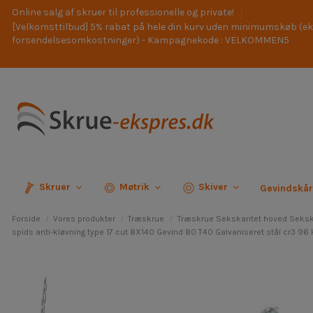
Online salg af skruer til professionelle og private!
[Velkomsttilbud] 5% rabat på hele din kurv uden minimumskøb (ek
forsendelsesomkostninger) - Kampagnekode : VELKOMMEN5
Skruer
Møtrik
Skiver
Gevindskå
Forside
Vores produkter
Træskrue
Træskrue Sekskantet hoved Seksk
spids anti-kløvning type 17 cut 8X140 Gevind 80 T40 Galvaniseret stål cr3 96