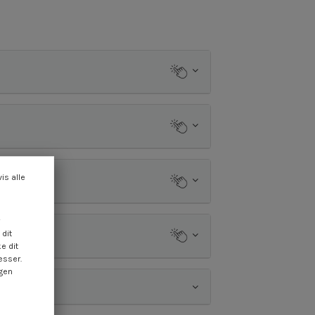
vis alle
dit
e dit
esser.
ngen