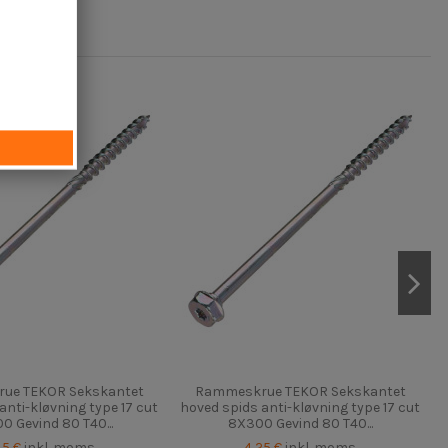
ue TEKOR Sekskantet
Rammeskrue TEKOR Sekskantet
anti-kløvning type 17 cut
hoved spids anti-kløvning type 17 cut
0 Gevind 80 T40...
8X300 Gevind 80 T40...
35 €
inkl. moms
4,25 €
inkl. moms