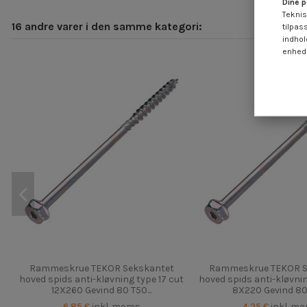
Dine p
Teknis
16 andre varer i den samme kategori:
tilpas
indhol
enheds
Rammeskrue TEKOR Sekskantet
Rammeskrue TEKOR S
hoved spids anti-kløvning type 17 cut
hoved spids anti-kløvnin
12X260 Gevind 80 T50...
8X220 Gevind 80 
6,85 €
inkl. moms
4,25 €
inkl. m