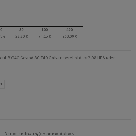
10
30
100
400
15 €
22,20 €
74,15 €
263,60 €
ut 8X140 Gevind 80 T40 Galvaniseret stål cr3 96 HBS uden
er
Der er endnu ingen anmeldelser.