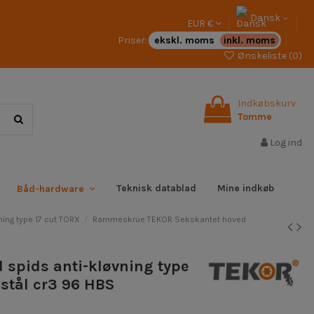
Dansk
EUR €
Priser:
ekskl. moms
inkl. moms
Ønskeliste (
0
)
Indkøbskurv
Tomme
Log ind
Teknisk datablad
Mine indkøb
Båd-hardware
ng type 17 cut TORX
Rammeskrue TEKOR Sekskantet hoved
spids anti-kløvning type
 stål cr3 96 HBS