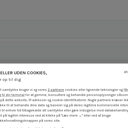
ELLER UDEN COOKIES,
Af
r op til dig
t samtykke bruger vi og vores
2 partnere
cookies eller lignende teknologier og
får
 til din terminal
for at gemme, konsultere og behandle personoplysninger såsom 
på dette website, IP-adresser og cookie-identifikatorer. Nogle partnere kræver ikk
ke til at behandle dine data og baserer sig på deres legitime kommercielle inter
 til enhver tid tilbagekalde dit samtykke eller gøre indsigelse mod databehandli
t på legitim interesse ved at klikke på "Læs mere →" eller ved at bruge
keforvaltningsknappen på vores site.