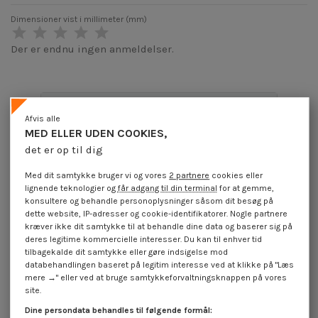
Dimensioner vist i millimeter (mm)
Der er endnu ingen anmeldelser.
Produktoplysninger
Afvis alle
MED ELLER UDEN COOKIES,
det er op til dig
Applikation
Med dit samtykke bruger vi og vores
2 partnere
cookies eller
lignende teknologier og
får adgang til din terminal
for at gemme,
konsultere og behandle personoplysninger såsom dit besøg på
dette website, IP-adresser og cookie-identifikatorer. Nogle partnere
Beskrivelse
kræver ikke dit samtykke til at behandle dine data og baserer sig på
deres legitime kommercielle interesser. Du kan til enhver tid
tilbagekalde dit samtykke eller gøre indsigelse mod
Anmeldelser (0)
databehandlingen baseret på legitim interesse ved at klikke på "Læs
mere →" eller ved at bruge samtykkeforvaltningsknappen på vores
site.
16 andre varer i den samme kategori:
Dine persondata behandles til følgende formål: