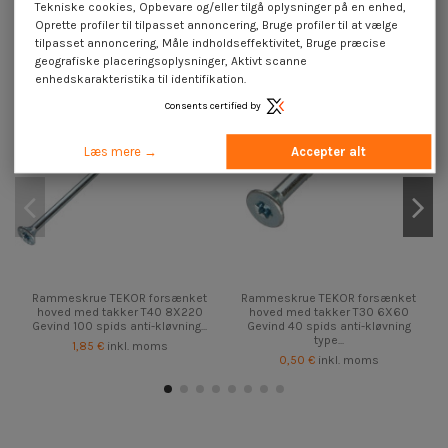
Tekniske cookies, Opbevare og/eller tilgå oplysninger på en enhed,
Oprette profiler til tilpasset annoncering, Bruge profiler til at vælge
tilpasset annoncering, Måle indholdseffektivitet, Bruge præcise
geografiske placeringsoplysninger, Aktivt scanne
enhedskarakteristika til identifikation.
Consents certified by
Læs mere →
Accepter alt
Rammeskrue TEKOR forsænket
Rammeskrue TEKOR forsænket
hoved med takker T40 8X220
hoved med takker T30 6X60
Gevind 100 spids anti-kløvning...
Gevind 40 spids anti-kløvning
type...
1,85 €
inkl. moms
0,50 €
inkl. moms