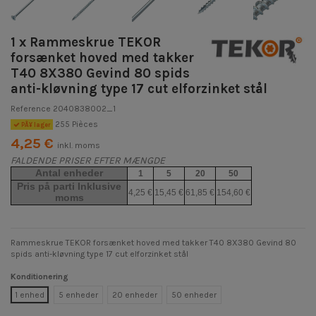
1 x Rammeskrue TEKOR
forsænket hoved med takker
T40 8X380 Gevind 80 spids
anti-kløvning type 17 cut elforzinket stål
Reference
2040838002_1
255 Pièces
PÃ¥ lager
4,25 €
inkl. moms
FALDENDE PRISER EFTER MÆNGDE
Antal enheder
1
5
20
50
Pris på parti Inklusive
4,25 €
15,45 €
61,85 €
154,60 €
moms
Rammeskrue TEKOR forsænket hoved med takker T40 8X380 Gevind 80
spids anti-kløvning type 17 cut elforzinket stål
Konditionering
1 enhed
5 enheder
20 enheder
50 enheder