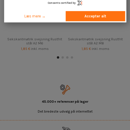
Consents certified by
Læs mere →
Accepter alt
Sekskantmøtrik svejsning Rustfrit
Sekskantmøtrik svejsning Rustfrit
stål A2 M6
stål A2 M8
1,85 €
inkl. moms
1,85 €
inkl. moms
45.000+ referencer på lager
Det bredeste udvalg på internettet