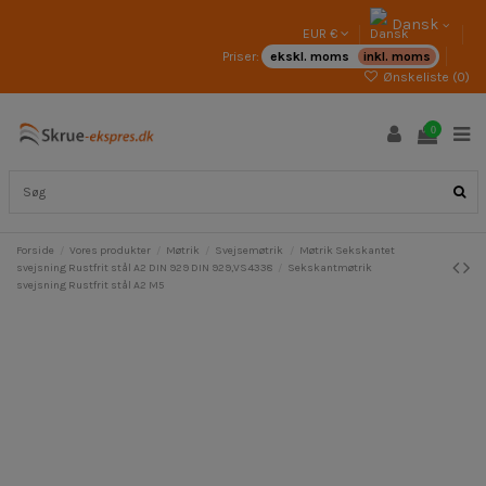
Dansk
EUR €
Priser:
ekskl. moms
inkl. moms
Ønskeliste (
0
)
0
Forside
Vores produkter
Møtrik
Svejsemøtrik
Møtrik Sekskantet
svejsning Rustfrit stål A2 DIN 929 DIN 929,VS4338
Sekskantmøtrik
svejsning Rustfrit stål A2 M5