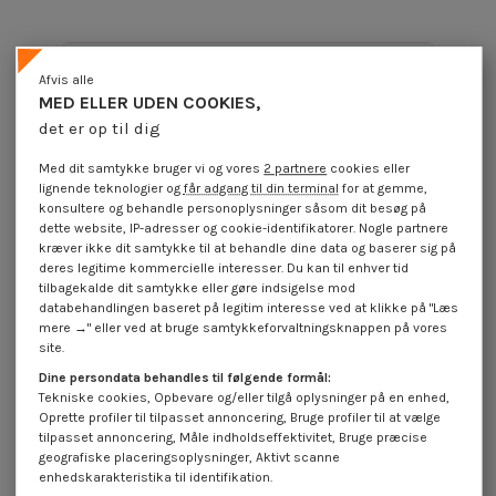
Produktoplysninger
Afvis alle
MED ELLER UDEN COOKIES,
det er op til dig
Beskrivelse
Med dit samtykke bruger vi og vores
2 partnere
cookies eller
lignende teknologier og
får adgang til din terminal
for at gemme,
konsultere og behandle personoplysninger såsom dit besøg på
Anmeldelser (0)
dette website, IP-adresser og cookie-identifikatorer. Nogle partnere
kræver ikke dit samtykke til at behandle dine data og baserer sig på
deres legitime kommercielle interesser. Du kan til enhver tid
tilbagekalde dit samtykke eller gøre indsigelse mod
7 andre varer i den samme kategori:
databehandlingen baseret på legitim interesse ved at klikke på "Læs
mere →" eller ved at bruge samtykkeforvaltningsknappen på vores
site.
Dine persondata behandles til følgende formål:
Tekniske cookies, Opbevare og/eller tilgå oplysninger på en enhed,
Oprette profiler til tilpasset annoncering, Bruge profiler til at vælge
tilpasset annoncering, Måle indholdseffektivitet, Bruge præcise
geografiske placeringsoplysninger, Aktivt scanne
enhedskarakteristika til identifikation.