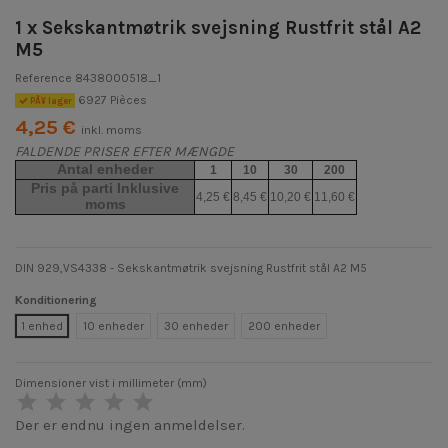
1 x Sekskantmøtrik svejsning Rustfrit stål A2
M5
Reference
8438000518_1
6927 Pièces
PÃ¥ lager
4,25 €
inkl. moms
FALDENDE PRISER EFTER MÆNGDE
Antal enheder
1
10
30
200
Pris på parti Inklusive
4,25 €
8,45 €
10,20 €
11,60 €
moms
DIN 929,VS4338 - Sekskantmøtrik svejsning Rustfrit stål A2 M5
Konditionering
1 enhed
10 enheder
30 enheder
200 enheder
Dimensioner vist i millimeter (mm)
Der er endnu ingen anmeldelser.