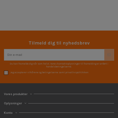
Tilmeld dig til nyhedsbrev
Du kan framelde dig når som helst. Vores kontaktoplysninger til framelding er anført i
handelsbetingelserne.
Jeg accepterer vilkårene og betingelserne samt privatlivspolitikken
Vores produkter
Oplysninger
Konto