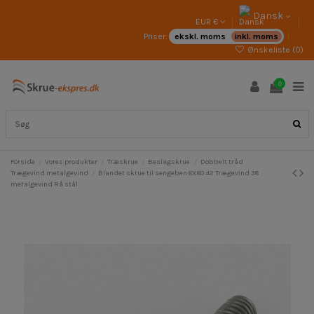
Dansk
EUR €
Priser:
ekskl. moms
inkl. moms
Ønskeliste (
0
)
0
Forside
Vores produkter
Træskrue
Beslagskrue
Dobbelt tråd
Trægevind metalgevind
Blandet skrue til sengeben 8X80 42 Trægevind 38
metalgevind Rå stål