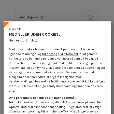
Produktoplysninger
Afvis alle
MED ELLER UDEN COOKIES,
Beskrivelse
det er op til dig
Med dit samtykke bruger vi og vores
2 partnere
cookies eller
Anvendelsestilfælde
lignende teknologier og
får adgang til din terminal
for at gemme,
konsultere og behandle personoplysninger såsom dit besøg på
dette website, IP-adresser og cookie-identifikatorer. Nogle partnere
kræver ikke dit samtykke til at behandle dine data og baserer sig på
Anmeldelser (0)
deres legitime kommercielle interesser. Du kan til enhver tid
tilbagekalde dit samtykke eller gøre indsigelse mod
databehandlingen baseret på legitim interesse ved at klikke på "Læs
mere →" eller ved at bruge samtykkeforvaltningsknappen på vores
16 andre varer i den samme kategori:
site.
Dine persondata behandles til følgende formål:
Tekniske cookies, Opbevare og/eller tilgå oplysninger på en enhed,
Oprette profiler til tilpasset annoncering, Bruge profiler til at vælge
tilpasset annoncering, Måle indholdseffektivitet, Bruge præcise