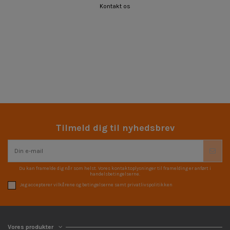
Kontakt os
Tilmeld dig til nyhedsbrev
Du kan framelde dig når som helst. Vores kontaktoplysninger til framelding er anført i
handelsbetingelserne.
Jeg accepterer vilkårene og betingelserne samt privatlivspolitikken
Vores produkter