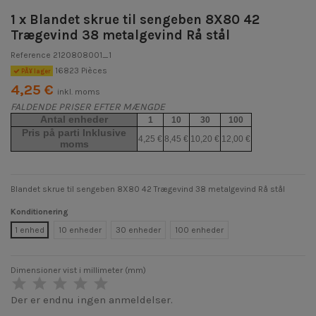
1 x Blandet skrue til sengeben 8X80 42
Trægevind 38 metalgevind Rå stål
Reference
2120808001_1
16823 Pièces
PÃ¥ lager
4,25 €
inkl. moms
FALDENDE PRISER EFTER MÆNGDE
Antal enheder
1
10
30
100
Pris på parti Inklusive
4,25 €
8,45 €
10,20 €
12,00 €
moms
Blandet skrue til sengeben 8X80 42 Trægevind 38 metalgevind Rå stål
Konditionering
1 enhed
10 enheder
30 enheder
100 enheder
Dimensioner vist i millimeter (mm)
Der er endnu ingen anmeldelser.