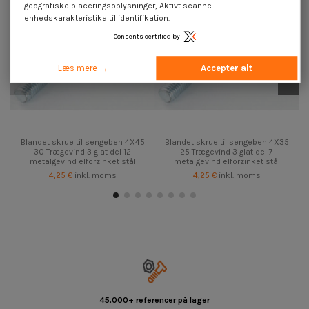
geografiske placeringsoplysninger, Aktivt scanne
enhedskarakteristika til identifikation.
Consents certified by
Læs mere →
Accepter alt
Blandet skrue til sengeben 4X45
Blandet skrue til sengeben 4X35
30 Trægevind 3 glat del 12
25 Trægevind 3 glat del 7
metalgevind elforzinket stål
metalgevind elforzinket stål
4,25 €
inkl. moms
4,25 €
inkl. moms
45.000+ referencer på lager