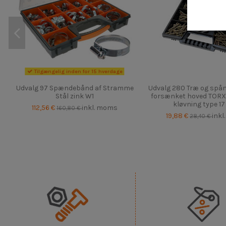
Tilgængelig inden for 15 hverdage
Udvalg 97 Spændebånd af Stramme
Udvalg 280 Træ og spå
Stål zink W1
forsænket hoved TORX 
kløvning type 17 c
112,56 €
inkl. moms
160,80 €
19,88 €
ink
28,40 €