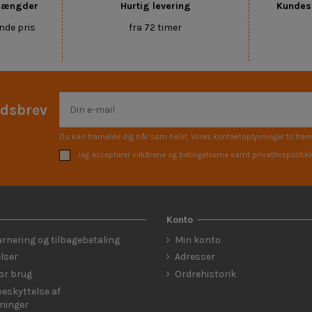
 mængder
Hurtig levering
Kundese
nde pris
fra 72 timer
edsbrev
Du kan framelde dig når som helst. Vores kontaktoplysninger til fram
Jeg accepterer vilkårene og betingelserne samt privatlivspolitik
Konto
urnering og tilbagebetaling
Min konto
lser
Adresser
for brug
Ordrehistorik
eskyttelse af
ninger