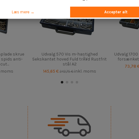
Læs mere →
Accepter alt
nplade skrue
Udvalg 570 Vis m-hastighed
Udvalg 1700
spids anti-
Sekskantet hoved Fuld trÃ¥d Rustfrit
forsænket 
ut...
stål A2
73,78 
l. moms
145,65 €
inkl. moms
242,75 €