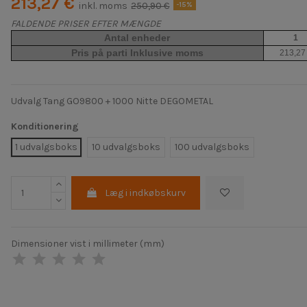
213,27 €
inkl. moms
250,90 €
-15%
FALDENDE PRISER EFTER MÆNGDE
Antal enheder
1
Pris på parti Inklusive moms
213,27
Udvalg Tang GO9800 + 1000 Nitte DEGOMETAL
Konditionering
1 udvalgsboks
10 udvalgsboks
100 udvalgsboks
Læg i indkøbskurv
Dimensioner vist i millimeter (mm)