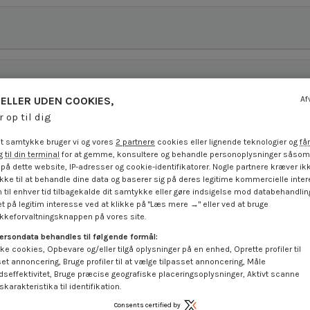
ELLER UDEN COOKIES,
Af
r op til dig
t samtykke bruger vi og vores
2 partnere
cookies eller lignende teknologier og
får
 til din terminal
for at gemme, konsultere og behandle personoplysninger såsom 
på dette website, IP-adresser og cookie-identifikatorer. Nogle partnere kræver ikk
ke til at behandle dine data og baserer sig på deres legitime kommercielle inter
 til enhver tid tilbagekalde dit samtykke eller gøre indsigelse mod databehandli
t på legitim interesse ved at klikke på "Læs mere →" eller ved at bruge
På tilbud!
På tilbud!
keforvaltningsknappen på vores site.
-40%
-15%
ersondata behandles til følgende formål:
ke cookies, Opbevare og/eller tilgå oplysninger på en enhed, Oprette profiler til
set annoncering, Bruge profiler til at vælge tilpasset annoncering, Måle
dseffektivitet, Bruge præcise geografiske placeringsoplysninger, Aktivt scanne
karakteristika til identifikation.
Consents certified by