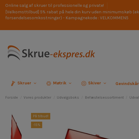
Online salg af skruer til professionelle og private!
[Velkomsttilbud] 5% rabat på hele din kurv uden minimumskøb (ek
forsendelsesomkostninger) - Kampagnekode : VELKOMMEN5
Skruer
Møtrik
Skiver
Gevindskå
Forside
Vores produkter
Udvalgsboks
Befæstelsessortiment
Udva
På tilbud!
-15%