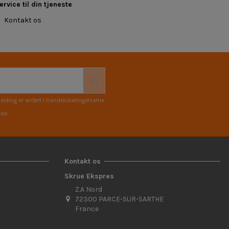
rvice til din tjeneste
Kontakt os
elding er anført i handelsbetingelserne.
ken
Kontakt os
Skrue Ekspres
Z.A Nord
72300 PARCE-SUR-SARTHE
France