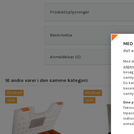
Produktoplysninger
Beskrivelse
MED 
det e
Anmeldelser (0)
Med di
adgang
besøg 
samtyk
16 andre varer i den samme kategori:
Du kan
basere
På tilbud!
På tilbud!
samtyk
-30%
-30%
Dine p
Teknis
tilpas
indhol
enheds