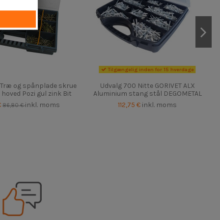
Tilgængelig inden for 15 hverdage
 Træ og spånplade skrue
Udvalg 700 Nitte GORIVET ALX
hoved Pozi gul zink Bit
Aluminium stang stål DEGOMETAL
€
inkl. moms
112,75 €
inkl. moms
86,80 €