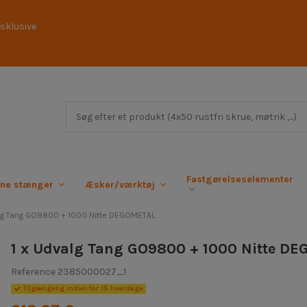
sklusive
Fastgørelseselementer
rne stænger
Æsker/værktøj
lg Tang GO9800 + 1000 Nitte DEGOMETAL
1 x Udvalg Tang GO9800 + 1000 Nitte D
Reference
2385000027_1
Tilgængelig inden for 15 hverdage