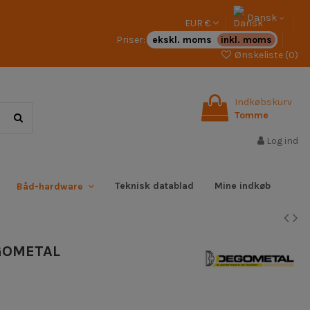
Dansk
EUR €
Priser:
ekskl. moms
inkl. moms
Ønskeliste (
0
)
Indkøbskurv
Tomme
Log ind
Teknisk datablad
Mine indkøb
Båd-hardware
EGOMETAL