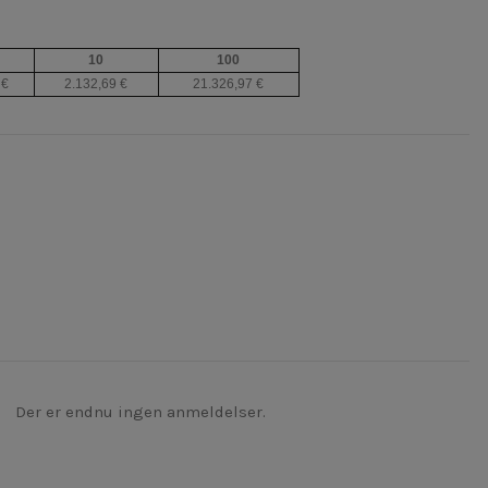
10
100
 €
2.132,69 €
21.326,97 €
Der er endnu ingen anmeldelser.