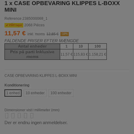
1 x CASE OPBEVARING KLIPPES L-BOXX
MINI
Reference
2385000068_1
2068 Pièces
PÃ¥ lager
11,57 €
inkl. moms
12,85 €
-10%
FALDENDE PRISER EFTER MÆNGDE
Antal enheder
1
10
100
Pris på parti Inklusive
11,57 €
115,83 €
1.158,21 €
moms
CASE OPBEVARING KLIPPES L-BOXX MINI
Konditionering
1 enhed
10 enheder
100 enheder
Dimensioner vist i millimeter (mm)
Der er endnu ingen anmeldelser.