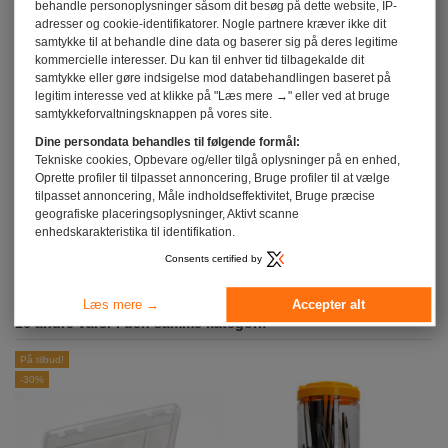
behandle personoplysninger såsom dit besøg på dette website, IP-
adresser og cookie-identifikatorer. Nogle partnere kræver ikke dit
samtykke til at behandle dine data og baserer sig på deres legitime
kommercielle interesser. Du kan til enhver tid tilbagekalde dit
samtykke eller gøre indsigelse mod databehandlingen baseret på
legitim interesse ved at klikke på "Læs mere →" eller ved at bruge
samtykkeforvaltningsknappen på vores site.
Dine persondata behandles til følgende formål:
Tekniske cookies, Opbevare og/eller tilgå oplysninger på en enhed,
Oprette profiler til tilpasset annoncering, Bruge profiler til at vælge
Vis m-hastighed hoved Pan hoved
Vis m-hastighed Rustfrit stål A2
tilpasset annoncering, Måle indholdseffektivitet, Bruge præcise
T25 M5X12 Fuld trÃ¥d Rustfrit stål
Fatningshoved Sekskantet fatning
geografiske placeringsoplysninger, Aktivt scanne
A2
2 M3X16 Fuld trÃ¥d...
enhedskarakteristika til identifikation.
1,85 €
inkl. moms
1,85 €
inkl. moms
Consents certified by
Læs mere →
Accepter alt
16 andre varer i den samme kategori:
På tilbud!
På
-30%
-