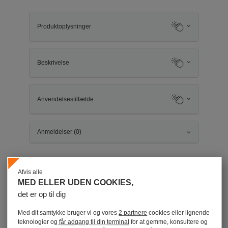
Produktoplysninger
Beskrivelse
Anvendelsestilfælde
Anmeldelser (0)
Kunder, der købte denne vare, købte også
Afvis alle
MED ELLER UDEN COOKIES,
På
det er op til dig
-
Med dit samtykke bruger vi og vores
2 partnere
cookies eller lignende
teknologier og
får adgang til din terminal
for at gemme, konsultere og