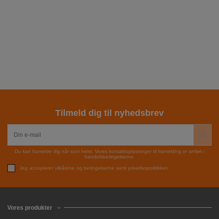
Tilmeld dig til nyhedsbrev
Du kan framelde dig når som helst. Vores kontaktoplysninger til framelding er anført i
handelsbetingelserne.
Jeg accepterer vilkårene og betingelserne samt privatlivspolitikken
Vores produkter