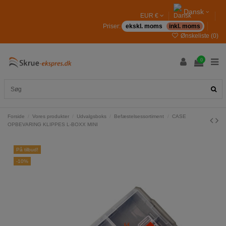
Dansk
EUR €
Priser:
ekskl. moms
inkl. moms
Ønskeliste (
0
)
0
Forside
Vores produkter
Udvalgsboks
Befæstelsessortiment
CASE
OPBEVARING KLIPPES L-BOXX MINI
På tilbud!
-10%